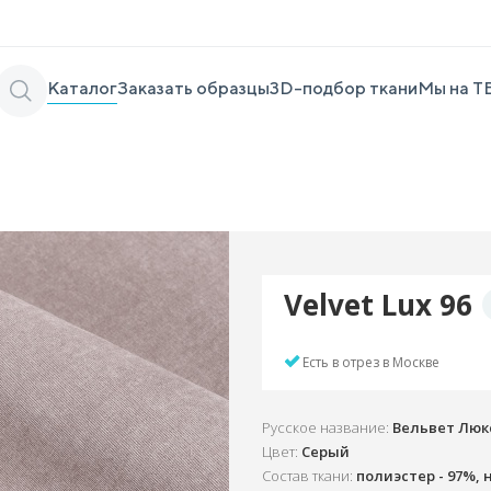
Каталог
Заказать образцы
3D-подбор ткани
Мы на Т
Velvet Lux 96
Есть в отрез в Москве
Русское название:
Вельвет Люк
Цвет:
Серый
Состав ткани:
полиэстер - 97%, 