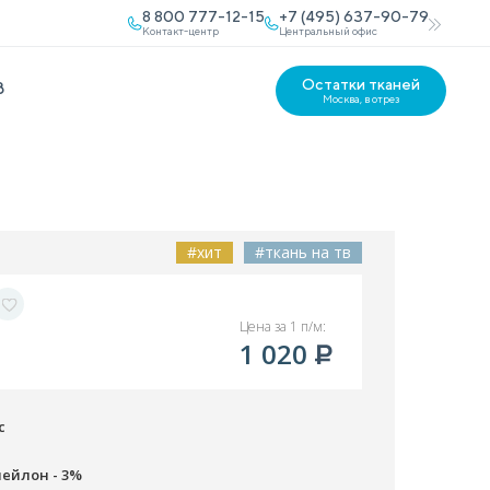
8 800 777-12-15
+7 (495) 637-90-79
Контакт-центр
Центральный офис
Остатки тканей
В
Москва, в отрез
#хит
#ткань на тв
Цена за 1 п/м:
1 020
с
нейлон - 3%