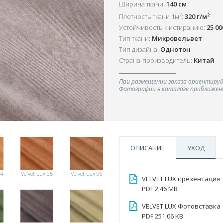
Ширина ткани:
140 см
2
2
Плотность ткани 1м
:
320 г/м
Устойчивость к истиранию:
25 0
Тип ткани:
Микровельвет
Тип дизайна:
Однотон
Страна-производитель:
Китай
При размещении заказа ориентируй
Фотографии в каталоге приближенн
ОПИСАНИЕ
УХОД
04
Velvet Lux 05
Velvet Lux 06
VELVET LUX презентация
PDF 2,46 MB
VELVET LUX Фотовставка
PDF 251,06 KB