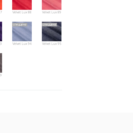
87
Velvet Lux 88
Velvet Lux 89
спеццена
спеццена
93
Velvet Lux 94
Velvet Lux 95
99