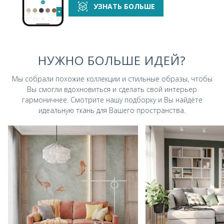
УЗНАТЬ БОЛЬШЕ
НУЖНО БОЛЬШЕ ИДЕЙ?
Мы собрали похожие коллекции и стильные
образы, чтобы
Вы смогли вдохновиться и
сделать свой интерьер
гармоничнее.
Смотрите нашу подборку и Вы найдёте
идеальную ткань для Вашего пространства.