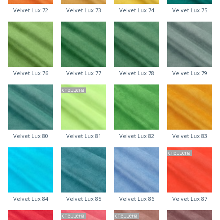
Velvet Lux 72
Velvet Lux 73
Velvet Lux 74
Velvet Lux 75
Velvet Lux 76
Velvet Lux 77
Velvet Lux 78
Velvet Lux 79
спеццена
Velvet Lux 80
Velvet Lux 81
Velvet Lux 82
Velvet Lux 83
спеццена
Velvet Lux 84
Velvet Lux 85
Velvet Lux 86
Velvet Lux 87
спеццена
спеццена