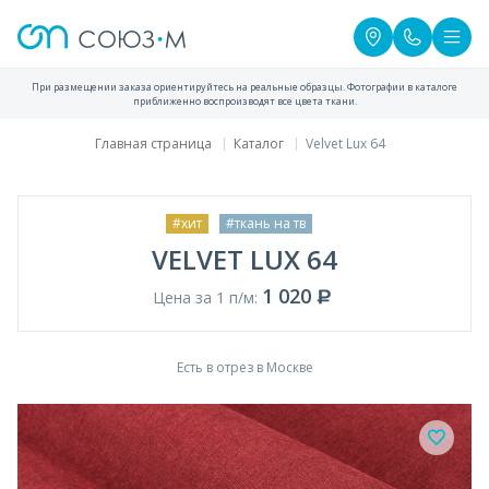
При размещении заказа ориентируйтесь на реальные образцы. Фотографии в каталоге
приближенно воспроизводят все цвета ткани.
Главная страница
Каталог
Velvet Lux 64
#хит
#ткань на тв
VELVET LUX 64
1 020
Цена за 1 п/м:
Есть в отрез в Москве