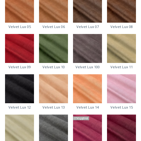
Velvet Lux 05
Velvet Lux 06
Velvet Lux 07
Velvet Lux 08
Velvet Lux 09
Velvet Lux 10
Velvet Lux 100
Velvet Lux 11
Velvet Lux 12
Velvet Lux 13
Velvet Lux 14
Velvet Lux 15
спеццена