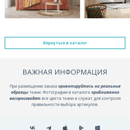
Вернуться в каталог
ВАЖНАЯ ИНФОРМАЦИЯ
При размещении заказа
ориентируйтесь на реальные
образцы
ткани. Фотографии в каталоге
приближенно
воспроизводят
все цвета ткани и служат для контроля
правильности выбора артикулов.