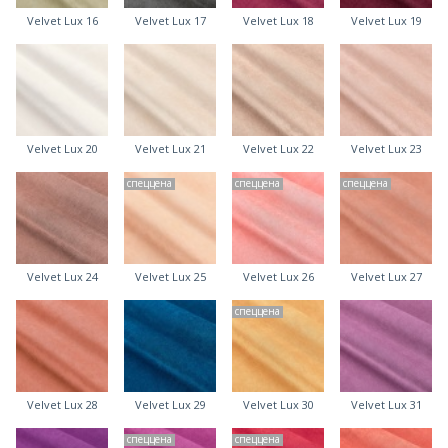
Velvet Lux 16
Velvet Lux 17
Velvet Lux 18
Velvet Lux 19
Velvet Lux 20
Velvet Lux 21
Velvet Lux 22
Velvet Lux 23
спеццена
спеццена
спеццена
Velvet Lux 24
Velvet Lux 25
Velvet Lux 26
Velvet Lux 27
спеццена
Velvet Lux 28
Velvet Lux 29
Velvet Lux 30
Velvet Lux 31
спеццена
спеццена