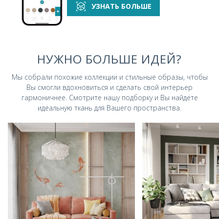
УЗНАТЬ БОЛЬШЕ
НУЖНО БОЛЬШЕ ИДЕЙ?
Мы собрали похожие коллекции и стильные
образы, чтобы
Вы смогли вдохновиться и
сделать свой интерьер
гармоничнее.
Смотрите нашу подборку и Вы найдёте
идеальную ткань для Вашего пространства.