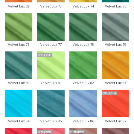
Velvet Lux 72
Velvet Lux 73
Velvet Lux 74
Velvet Lux 75
Velvet Lux 76
Velvet Lux 77
Velvet Lux 78
Velvet Lux 79
спеццена
Velvet Lux 80
Velvet Lux 81
Velvet Lux 82
Velvet Lux 83
спеццена
Velvet Lux 84
Velvet Lux 85
Velvet Lux 86
Velvet Lux 87
спеццена
спеццена