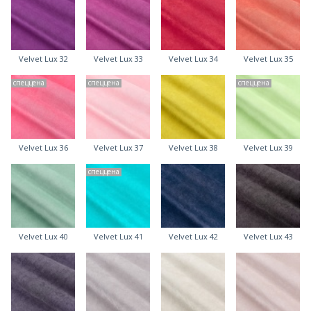
Velvet Lux 32
Velvet Lux 33
Velvet Lux 34
Velvet Lux 35
спеццена
спеццена
спеццена
Velvet Lux 36
Velvet Lux 37
Velvet Lux 38
Velvet Lux 39
спеццена
Velvet Lux 40
Velvet Lux 41
Velvet Lux 42
Velvet Lux 43