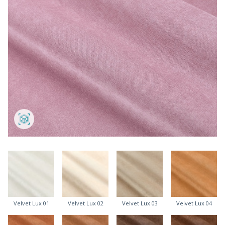
Velvet Lux 01
Velvet Lux 02
Velvet Lux 03
Velvet Lux 04