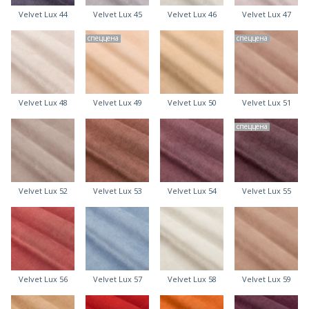
Velvet Lux 44
Velvet Lux 45
Velvet Lux 46
Velvet Lux 47
спеццена
спеццена
Velvet Lux 48
Velvet Lux 49
Velvet Lux 50
Velvet Lux 51
спеццена
Velvet Lux 52
Velvet Lux 53
Velvet Lux 54
Velvet Lux 55
Velvet Lux 56
Velvet Lux 57
Velvet Lux 58
Velvet Lux 59