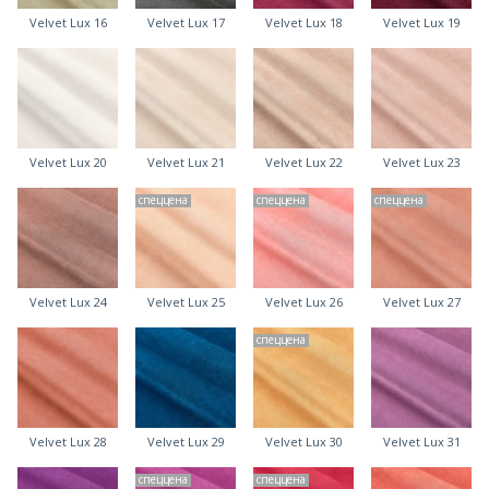
Velvet Lux 16
Velvet Lux 17
Velvet Lux 18
Velvet Lux 19
Velvet Lux 20
Velvet Lux 21
Velvet Lux 22
Velvet Lux 23
спеццена
спеццена
спеццена
Velvet Lux 24
Velvet Lux 25
Velvet Lux 26
Velvet Lux 27
спеццена
Velvet Lux 28
Velvet Lux 29
Velvet Lux 30
Velvet Lux 31
спеццена
спеццена