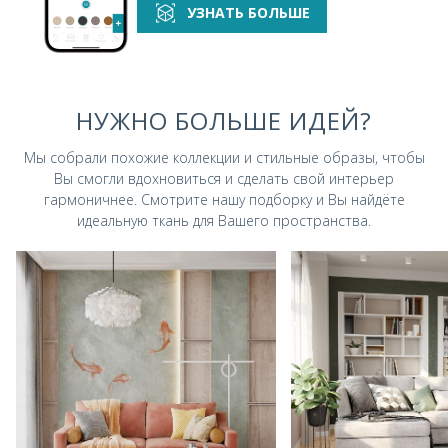
УЗНАТЬ БОЛЬШЕ
НУЖНО БОЛЬШЕ ИДЕЙ?
Мы собрали похожие коллекции и стильные
образы, чтобы
Вы смогли вдохновиться и
сделать свой интерьер
гармоничнее.
Смотрите нашу подборку и Вы найдёте
идеальную ткань для Вашего пространства.