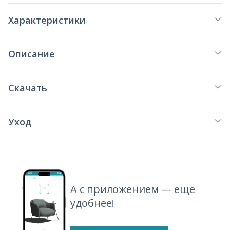
Характеристики
Описание
Скачать
Уход
А с приложением — еще
удобнее!