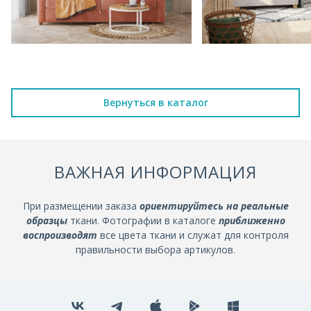
Вернуться в каталог
ВАЖНАЯ ИНФОРМАЦИЯ
При размещении заказа
ориентируйтесь на реальные
образцы
ткани. Фотографии в каталоге
приближенно
воспроизводят
все цвета ткани и служат для контроля
правильности выбора артикулов.