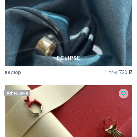
ECLIPSE
велюр
1 п/м:
720
#спеццена