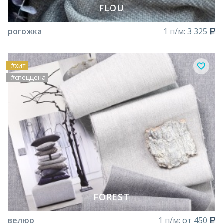
FLOU
рогожка
1 п/м:
3 325
#хит
#спеццена
FOREST
велюр
1 п/м:
от 450