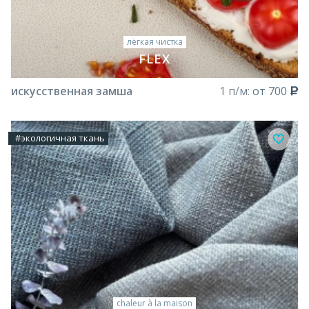
лёгкая чистка
FLEX
искусственная замша
1 п/м:
от 700
#экологичная ткань
chaleur à la maison