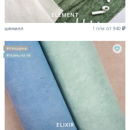
ELEMENT
шенилл
1 п/м:
от 940
#спеццена
#ткань на тв
ELIXIR