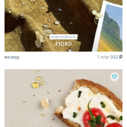
водостойкость
FJORD
велюр
1 п/м:
950