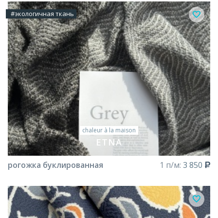
#экологичная ткань
chaleur à la maison
ETNA
рогожка буклированная
1 п/м:
3 850