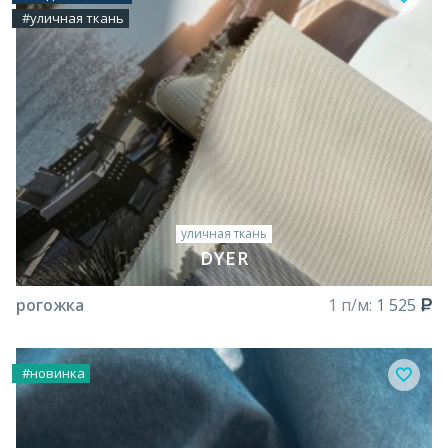
#уличная ткань
уличная ткань
DYER
рогожка
1 п/м:
1 525
#новинка