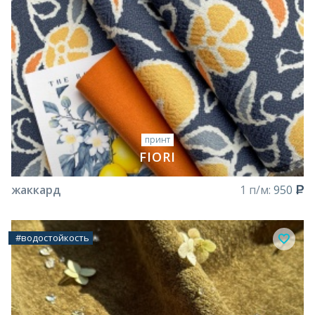
принт
FIORI
жаккард
1 п/м:
950
#водостойкость