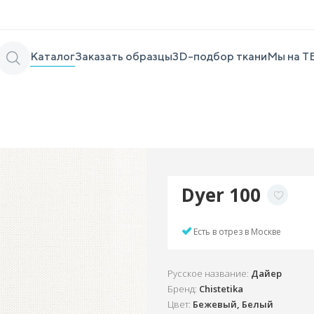
Каталог
Заказать образцы
3D-подбор ткани
Мы на Т
Dyer 100
Есть в отрез в Москве
Русское название:
Дайер
Бренд:
Chistetika
Цвет:
Бежевый, Белый