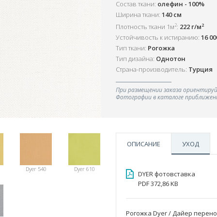
Состав ткани:
олефин - 100%
Ширина ткани:
140 см
2
2
Плотность ткани 1м
:
222 г/м
Устойчивость к истиранию:
16 0
Тип ткани:
Рогожка
Тип дизайна:
Однотон
Страна-производитель:
Турция
При размещении заказа ориентируй
Фотографии в каталоге приближенн
ОПИСАНИЕ
УХОД
Dyer 540
Dyer 610
DYER фотовставка
PDF 372,86 KB
Рогожка Dyer / Дайер перен