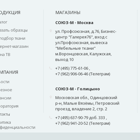
ОДУКЦИЯ
МАГАЗИНЫ
алог
СОЮЗ-М - Москва
азать образцы
ул. Профсоюзная, д.76, Бизнес-
центр "Галерея76", вход с
подбор ткани
ул.Профсоюзная, вывеска
ернет-магазин
"Мебельные ткани"
м.Воронцовская, Калужская,
на ТВ
выход 10
+7 (495) 775-61-06
,
МПАНИЯ
+7 (962) 906-06-46 (Телеграм)
ости
СОЮЗ-М - Голицыно
лезное
Московская обл., Одинцовский
ансии
р-н, Малые Вязёмы, Петровский
оратория
проезд, владение 2, стр. 2
такты
+7 (495) 637-90-79 доб. 333
,
итика
+7 (962) 941-20-52 (Телеграм)
фиденциальности