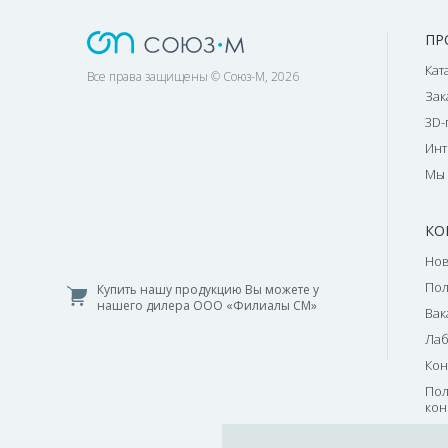
ПР
Кат
Все права защищены © Союз-М, 2026
Зак
3D-
Инт
Мы 
КО
Нов
По
Купить нашу продукцию Вы можете у
нашего дилера ООО «Филиалы СМ»
Вак
Лаб
Кон
Пол
кон