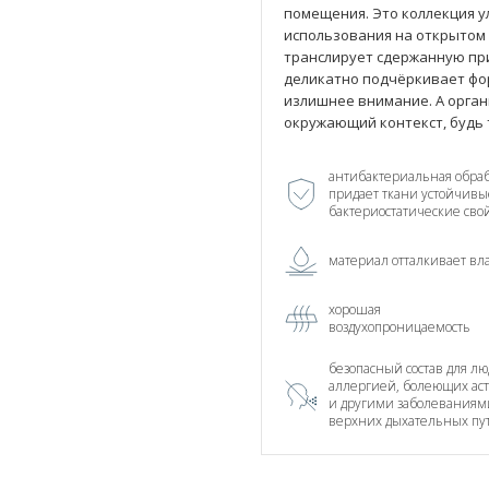
помещения. Это коллекция у
использования на открытом 
транслирует сдержанную при
деликатно подчёркивает фор
излишнее внимание. А орган
окружающий контекст, будь 
антибактериальная обраб
придает ткани устойчивы
бактериостатические сво
материал отталкивает вл
хорошая
воздухопроницаемость
безопасный состав для лю
аллергией, болеющих ас
и другими заболеваниям
верхних дыхательных пу