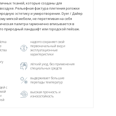
личных тканей, которые созданы для
воздухе. Рельефная фактура плетения рогожки
родную эстетику и умиротворение. Dyer / Дайер
му мягкой мебели, не перетягивая на себя
ическая палитра гармонично вписывается в
то природный ландшафт или городской пейзаж.
отка
надолго сохраняет свой
е
первоначальный вид и
йства
эксплуатационные
характеристики
агу
лёгкий уход, без применения
специальных средств
выдерживает большие
перепады температур
дей с
тмой
высокая прочность и
и
износостойкость
тей