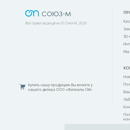
ПР
Кат
Все права защищены © Союз-М, 2026
Зак
3D-
Инт
Мы 
КО
Нов
По
Купить нашу продукцию Вы можете у
нашего дилера ООО «Филиалы СМ»
Вак
Лаб
Кон
Пол
кон