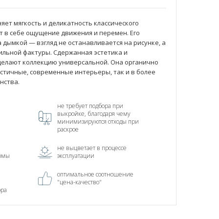
аняет мягкость и деликатность классического
ет в себе ощущение движения и перемен. Его
 дымкой — взгляд не останавливается на рисунке, а
тильной фактуры. Сдержанная эстетика и
делают коллекцию универсальной. Она органично
стичные, современные интерьеры, так и в более
нства.
не требует подбора при
выкройке, благодаря чему
минимизируются отходы при
раскрое
не выцветает в процессе
рмы
эксплуатации
оптимальное соотношение
"цена-качество"
ора