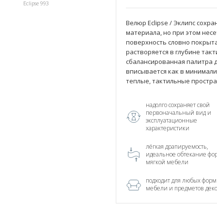
0
Eclipse 993
Велюр Eclipse / Эклипс сохр
материала, но при этом нес
поверхность словно покрыта
растворяется в глубине так
сбалансированная палитра 
вписывается как в минимали
теплые, тактильные простра
надолго сохраняет свой
первоначальный вид и
эксплуатационные
характеристики
лёгкая драпируемость,
идеальное обтекание фо
мягкой мебели
подходит для любых форм
мебели и предметов дек