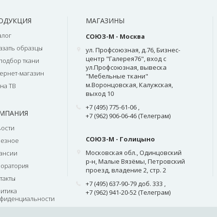
ОДУКЦИЯ
МАГАЗИНЫ
алог
СОЮЗ-М - Москва
азать образцы
ул. Профсоюзная, д.76, Бизнес-
центр "Галерея76", вход с
подбор ткани
ул.Профсоюзная, вывеска
ернет-магазин
"Мебельные ткани"
м.Воронцовская, Калужская,
на ТВ
выход 10
+7 (495) 775-61-06
,
МПАНИЯ
+7 (962) 906-06-46 (Телеграм)
ости
СОЮЗ-М - Голицыно
лезное
Московская обл., Одинцовский
ансии
р-н, Малые Вязёмы, Петровский
оратория
проезд, владение 2, стр. 2
такты
+7 (495) 637-90-79 доб. 333
,
итика
+7 (962) 941-20-52 (Телеграм)
фиденциальности