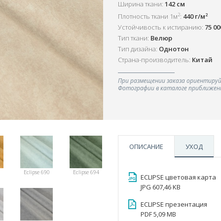
Ширина ткани:
142 см
2
2
Плотность ткани 1м
:
440 г/м
Устойчивость к истиранию:
75 0
Тип ткани:
Велюр
Тип дизайна:
Однотон
Страна-производитель:
Китай
При размещении заказа ориентируй
Фотографии в каталоге приближенн
ОПИСАНИЕ
УХОД
0
Eclipse 690
Eclipse 694
ECLIPSE цветовая карта
JPG 607,46 KB
ECLIPSE презентация
PDF 5,09 MB