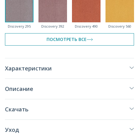
Discovery 295
Discovery 392
Discovery 490
Discovery 560
спеццена
ПОСМОТРЕТЬ ВСЕ
Discovery 690
Discovery 765
Discovery 780
Discovery 900
Характеристики
спеццена
Описание
Discovery 901
Discovery 910
Discovery 992
Discovery 994
Скачать
Уход