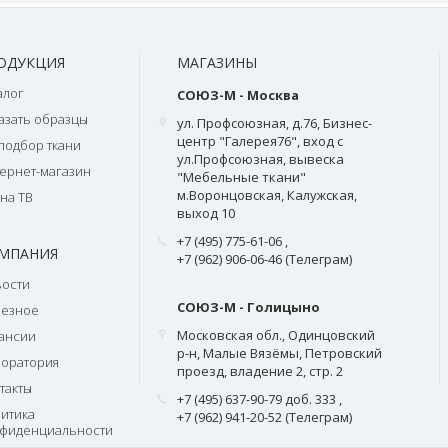
ОДУКЦИЯ
МАГАЗИНЫ
алог
СОЮЗ-М - Москва
азать образцы
ул. Профсоюзная, д.76, Бизнес-
центр "Галерея76", вход с
подбор ткани
ул.Профсоюзная, вывеска
ернет-магазин
"Мебельные ткани"
м.Воронцовская, Калужская,
на ТВ
выход 10
+7 (495) 775-61-06
,
МПАНИЯ
+7 (962) 906-06-46 (Телеграм)
ости
СОЮЗ-М - Голицыно
лезное
Московская обл., Одинцовский
ансии
р-н, Малые Вязёмы, Петровский
оратория
проезд, владение 2, стр. 2
такты
+7 (495) 637-90-79 доб. 333
,
итика
+7 (962) 941-20-52 (Телеграм)
фиденциальности