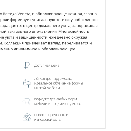
ях Bottega Veneta, и обволакивающе нежная, словно
 Нероли формирует уникальную эстетику заботливого
ревращается в центр домашнего уюта, завораживая
иной тактильного впечатления. Многослойность
е уюта и защищенности, ежедневно окружая
м. Коллекция привлекает взгляд, переливается и
еменно динамичное и обволакивающее.
доступная цена
лёгкая драпируемость,
идеальное обтекание формы
мягкой мебели
подходит для любых форм
мебели и предметов декора
высокая прочность и
износостойкость