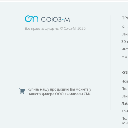
ПР
Кат
Все права защищены © Союз-М, 2026
Зак
3D-
Инт
Мы 
КО
Нов
По
Купить нашу продукцию Вы можете у
нашего дилера ООО «Филиалы СМ»
Вак
Лаб
Кон
Пол
кон