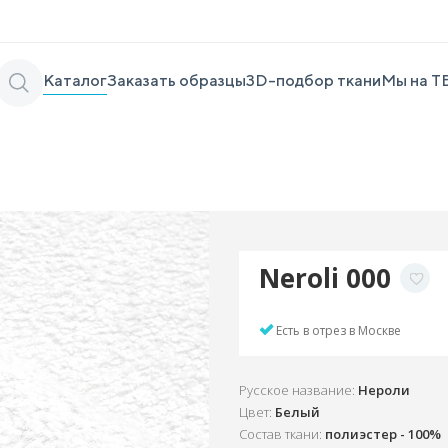
Каталог
Заказать образцы
3D-подбор ткани
Мы на Т
Neroli 000
Есть в отрез в Москве
Русское название:
Нероли
Цвет:
Белый
Состав ткани:
полиэстер - 100%