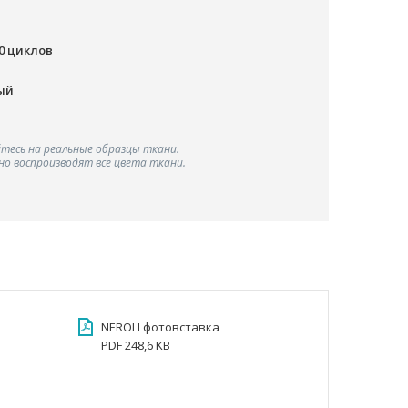
00 циклов
ый
тесь на реальные образцы ткани.
о воспроизводят все цвета ткани.
NEROLI фотовставка
PDF 248,6 KB