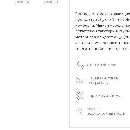
Neroli 920
Neroli 993
Броская, как мех в коллекци
пух, фактура букле Neroli /
комфорта. Мягкая мебель п
богатством текстуры и глуб
материала рождает ощущени
интерьер мягкостью и тепло
создает настроение одновр
с лёгким блеском
тактильная, мягкая
поверхность
выраженная фактура
хорошая
воздухопроницаемость