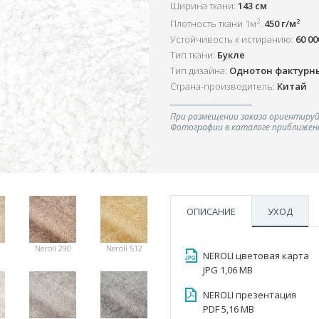
Ширина ткани:
143 см
2
2
Плотность ткани 1м
:
450 г/м
Устойчивость к истиранию:
60 0
Тип ткани:
Букле
Тип дизайна:
Однотон фактурн
Страна-производитель:
Китай
При размещении заказа ориентируй
Фотографии в каталоге приближенн
ОПИСАНИЕ
УХОД
Neroli 290
Neroli 512
NEROLI цветовая карта
JPG 1,06 MB
NEROLI презентация
PDF 5,16 MB