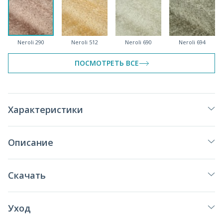
Neroli 290
Neroli 512
Neroli 690
Neroli 694
ПОСМОТРЕТЬ ВСЕ
Neroli 790
Neroli 900
Neroli 920
Neroli 993
Характеристики
Описание
Скачать
Уход