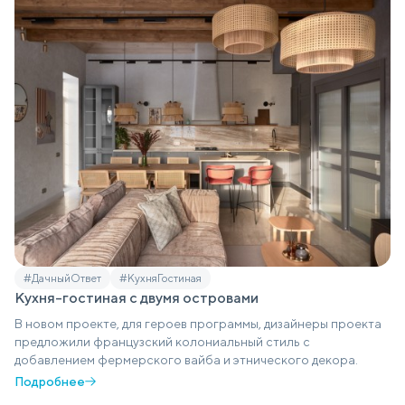
#ДачныйОтвет
#КухняГостиная
Кухня-гостиная с двумя островами
В новом проекте, для героев программы, дизайнеры проекта
предложили французский колониальный стиль с
добавлением фермерского вайба и этнического декора.
Подробнее