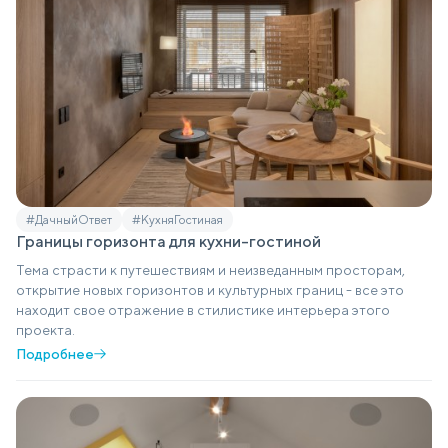
#ДачныйОтвет
#КухняГостиная
Границы горизонта для кухни-гостиной
Тема страсти к путешествиям и неизведанным просторам,
открытие новых горизонтов и культурных границ - все это
находит свое отражение в стилистике интерьера этого
проекта.
Подробнее