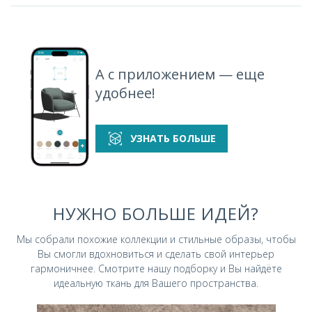
Marseille
Marseille Silver |
Marseille Smoke
Marseille Steel |
Sapphire |
Сильвер
| Смоук
Стил
Сапфир
А с приложением — еще
удобнее!
УЗНАТЬ БОЛЬШЕ
Marseille Stone
Marseille Violet
| Стоун
| Вайлет
НУЖНО БОЛЬШЕ ИДЕЙ?
Мы собрали похожие коллекции и стильные
образы, чтобы
Вы смогли вдохновиться и
сделать свой интерьер
гармоничнее.
Смотрите нашу подборку и Вы найдёте
идеальную ткань для Вашего пространства.