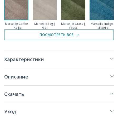
Marseille Coffee
Marseille Fog |
Marseille Grass |
Marseille Indigo
| Кофе
Фог
Грасс
| Индиго
ПОСМОТРЕТЬ ВСЕ
Характеристики
Marseille Latte |
Marseille Linen |
Marseille Milk |
Marseille Mint |
Латте
Линен
Милк
Минт
Описание
Скачать
Marseille Mist |
Marseille Ocean
Marseille Pacific
Marseille Plum |
Мист
| Океан
| Пасифик
Плам
Уход