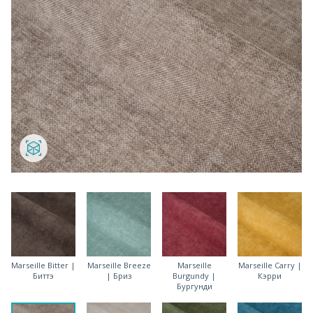
Marseille Bitter |
Marseille Breeze
Marseille
Marseille Carry |
Биттэ
| Бриз
Burgundy |
Кэрри
Бургунди