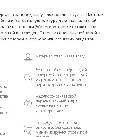
ерьер в заповедный уголок вдали от суеты. Плотный
бели и бархатистую фактуру даже при активной
 защиты от влаги (Waterproof) капли остаются на
лфеткой без следов. Оттенки северных пейзажей в
нут основой интерьера или его ярким акцентом.
материал отталкивает влагу
безопасный состав для людей с
аллергией, болеющих астмой
и другими заболеваниями
верхних дыхательных путей
отка
е
йства
надолго сохраняет свой
первоначальный вид и
эксплуатационные
ми
характеристики
ью не
не требует подбора при
выкройке, благодаря чему
минимизируются отходы при
ний