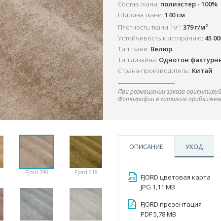
Состав ткани:
полиэстер - 100%
Ширина ткани:
140 см
2
2
Плотность ткани 1м
:
379 г/м
Устойчивость к истиранию:
45 0
Тип ткани:
Велюр
Тип дизайна:
Однотон фактурн
Страна-производитель:
Китай
При размещении заказа ориентируй
Фотографии в каталоге приближенн
ОПИСАНИЕ
УХОД
Fjord 290
Fjord 618
FJORD цветовая карта
JPG 1,11 MB
FJORD презентация
PDF 5,78 MB