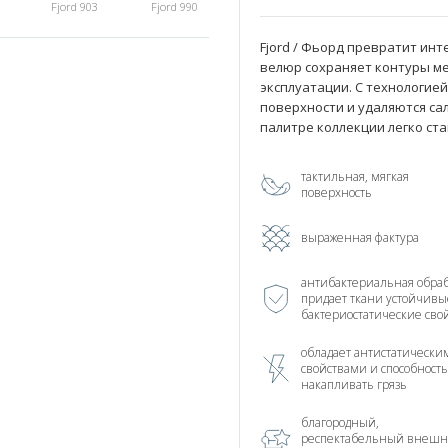
Fjord 903
Fjord 990
Fjord / Фьорд превратит инт
велюр сохраняет контуры ме
эксплуатации. С технологией
поверхности и удаляются са
палитре коллекции легко ста
тактильная, мягкая
поверхность
выраженная фактура
антибактериальная обраб
придает ткани устойчивы
бактериостатические сво
обладает антистатически
свойствами и способност
накапливать грязь
благородный,
респектабельный внеш