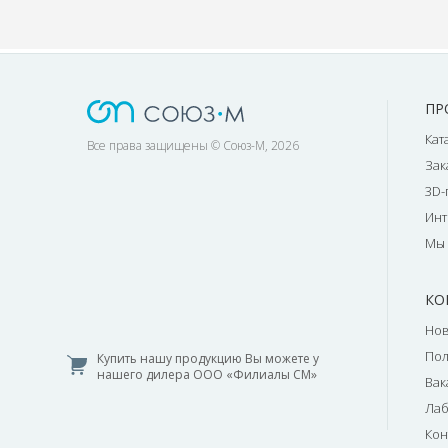
ПР
Кат
Все права защищены © Союз-М, 2026
Зак
3D-
Инт
Мы 
КО
Нов
По
Купить нашу продукцию Вы можете у
нашего дилера ООО «Филиалы СМ»
Вак
Лаб
Кон