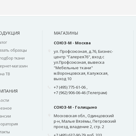
ОДУКЦИЯ
МАГАЗИНЫ
алог
СОЮЗ-М - Москва
азать образцы
ул. Профсоюзная, д.76, Бизнес-
центр "Галерея76", вход с
подбор ткани
ул.Профсоюзная, вывеска
ернет-магазин
"Мебельные ткани"
м.Воронцовская, Калужская,
на ТВ
выход 10
+7 (495) 775-61-06
,
МПАНИЯ
+7 (962) 906-06-46 (Телеграм)
ости
СОЮЗ-М - Голицыно
лезное
Московская обл., Одинцовский
ансии
р-н, Малые Вязёмы, Петровский
оратория
проезд, владение 2, стр. 2
такты
+7 (495) 637-90-79 доб. 333
,