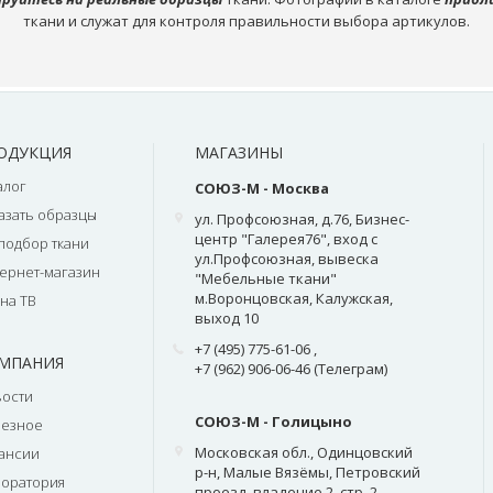
ткани и служат для контроля правильности выбора артикулов.
ОДУКЦИЯ
МАГАЗИНЫ
алог
СОЮЗ-М - Москва
азать образцы
ул. Профсоюзная, д.76, Бизнес-
центр "Галерея76", вход с
подбор ткани
ул.Профсоюзная, вывеска
ернет-магазин
"Мебельные ткани"
м.Воронцовская, Калужская,
на ТВ
выход 10
+7 (495) 775-61-06
,
МПАНИЯ
+7 (962) 906-06-46 (Телеграм)
ости
СОЮЗ-М - Голицыно
лезное
Московская обл., Одинцовский
ансии
р-н, Малые Вязёмы, Петровский
оратория
проезд, владение 2, стр. 2