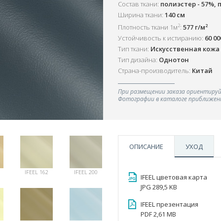
Состав ткани:
полиэстер - 57%, 
Ширина ткани:
140 см
2
2
Плотность ткани 1м
:
577 г/м
Устойчивость к истиранию:
60 0
Тип ткани:
Искусственная кожа
Тип дизайна:
Однотон
Страна-производитель:
Китай
При размещении заказа ориентируй
Фотографии в каталоге приближенн
ОПИСАНИЕ
УХОД
IFEEL 162
IFEEL 200
IFEEL цветовая карта
JPG 289,5 KB
IFEEL презентация
PDF 2,61 MB