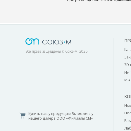
ПР
Кат
Все права защищены © Союз-М, 2026
Зак
3D-
Инт
Мы 
КО
Нов
По
Купить нашу продукцию Вы можете у
нашего дилера ООО «Филиалы СМ»
Вак
Лаб