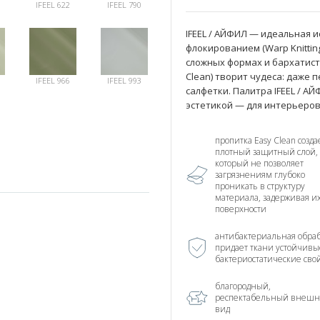
IFEEL 622
IFEEL 790
IFEEL / АЙФИЛ — идеальная и
флокированием (Warp Knittin
сложных формах и бархатисту
Clean) творит чудеса: даже
IFEEL 966
IFEEL 993
салфетки. Палитра IFEEL / 
эстетикой — для интерьеров
пропитка Easy Clean созда
плотный защитный слой,
который не позволяет
загрязнениям глубоко
проникать в структуру
материала, задерживая и
поверхности
антибактериальная обраб
придает ткани устойчивы
бактериостатические сво
благородный,
респектабельный внеш
вид