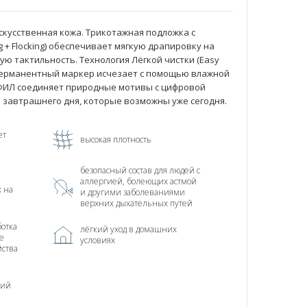
скусственная кожа. Трикотажная подложка с
g + Flocking) обеспечивает мягкую драпировку на
ю тактильность. Технология Лёгкой чистки (Easy
 перманентный маркер исчезает с помощью влажной
АЙФИЛ соединяет природные мотивы с цифровой
 завтрашнего дня, которые возможны уже сегодня.
ет
высокая плотность
безопасный состав для людей с
аллергией, болеющих астмой
х на
и другими заболеваниями
верхних дыхательных путей
отка
лёгкий уход в домашних
е
условиях
йства
ний