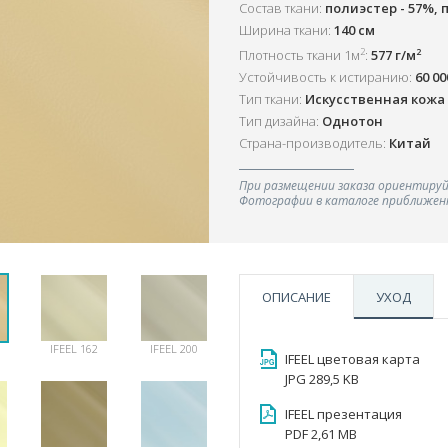
Состав ткани:
полиэстер - 57%, 
Ширина ткани:
140 см
2
2
Плотность ткани 1м
:
577 г/м
Устойчивость к истиранию:
60 0
Тип ткани:
Искусственная кожа
Тип дизайна:
Однотон
Страна-производитель:
Китай
При размещении заказа ориентируй
Фотографии в каталоге приближенн
ОПИСАНИЕ
УХОД
IFEEL 162
IFEEL 200
IFEEL цветовая карта
JPG 289,5 KB
IFEEL презентация
PDF 2,61 MB