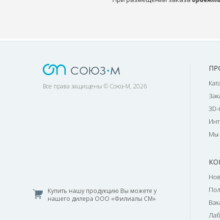
ПР
Кат
Все права защищены © Союз-М, 2026
Зак
3D-
Инт
Мы 
КО
Нов
По
Купить нашу продукцию Вы можете у
нашего дилера ООО «Филиалы СМ»
Вак
Лаб