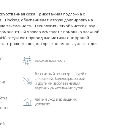
скусственная кожа. Трикотажная подложка с
g + Flocking) обеспечивает мягкую драпировку на
ю тактильность. Технология Лёгкой чистки (Easy
 перманентный маркер исчезает с помощью влажной
АЙФИЛ соединяет природные мотивы с цифровой
 завтрашнего дня, которые возможны уже сегодня.
ет
высокая плотность
безопасный состав для людей с
аллергией, болеющих астмой
х на
и другими заболеваниями
верхних дыхательных путей
отка
лёгкий уход в домашних
е
условиях
йства
ний