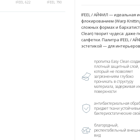
IFEEL 622
IFEEL 790
IFEEL / АЙФИЛ — идеальная и
флокированием (Warp Knittin
сложных формах и бархатисту
Clean) творит чудеса: даже
IFEEL 966
IFEEL 993
салфетки. Палитра IFEEL / 
эстетикой — для интерьеров
пропитка Easy Clean созда
плотный защитный слой,
который не позволяет
загрязнениям глубоко
проникать в структуру
материала, задерживая и
поверхности
антибактериальная обраб
придает ткани устойчивы
бактериостатические сво
благородный,
респектабельный внеш
вид