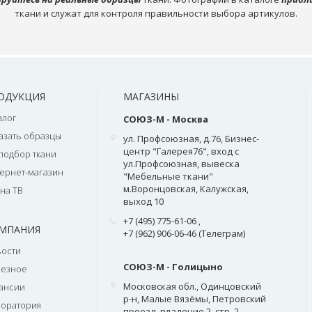
ткани и служат для контроля правильности выбора артикулов.
ОДУКЦИЯ
МАГАЗИНЫ
алог
СОЮЗ-М - Москва
азать образцы
ул. Профсоюзная, д.76, Бизнес-
центр "Галерея76", вход с
подбор ткани
ул.Профсоюзная, вывеска
ернет-магазин
"Мебельные ткани"
м.Воронцовская, Калужская,
на ТВ
выход 10
+7 (495) 775-61-06
,
МПАНИЯ
+7 (962) 906-06-46 (Телеграм)
ости
СОЮЗ-М - Голицыно
лезное
Московская обл., Одинцовский
ансии
р-н, Малые Вязёмы, Петровский
оратория
проезд, владение 2, стр. 2