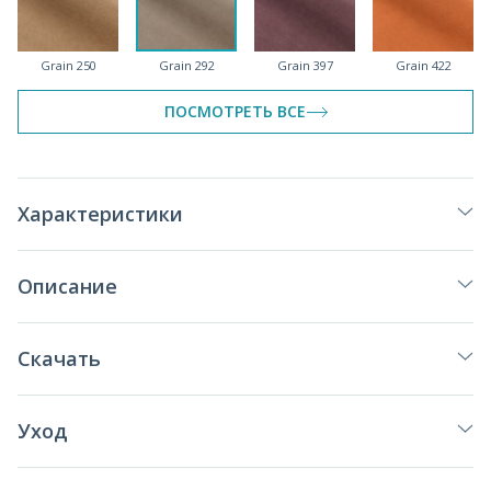
Grain 250
Grain 292
Grain 397
Grain 422
ПОСМОТРЕТЬ ВСЕ
Grain 511
Grain 615
Grain 626
Grain 690
Характеристики
Описание
Grain 695
Grain 702
Grain 771
Grain 788
Скачать
Уход
Grain 900
Grain 930
Grain 992
Grain 995