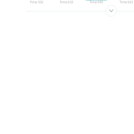
Time 552
Time 653
Time 690
Time 693
Time 975
Time 991
Time 995