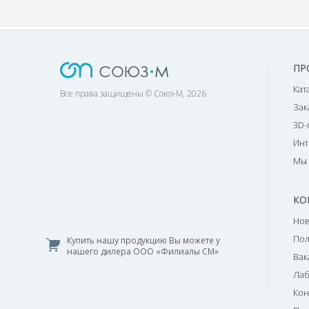
ПР
Кат
Все права защищены © Союз-М, 2026
Зак
3D-
Инт
Мы 
КО
Нов
По
Купить нашу продукцию Вы можете у
нашего дилера ООО «Филиалы СМ»
Вак
Лаб
Кон