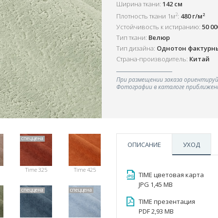
Ширина ткани:
142 см
2
2
Плотность ткани 1м
:
480 г/м
Устойчивость к истиранию:
50 0
Тип ткани:
Велюр
Тип дизайна:
Однотон фактурн
Страна-производитель:
Китай
При размещении заказа ориентируй
Фотографии в каталоге приближенн
спеццена
ОПИСАНИЕ
УХОД
Time 325
Time 425
TIME цветовая карта
JPG 1,45 MB
спеццена
спеццена
TIME презентация
PDF 2,93 MB