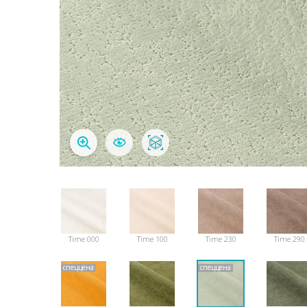
Time 000
Time 100
Time 230
Time 290
спеццена
спеццена