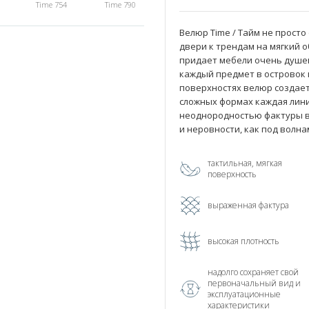
Time 754
Time 790
Велюр Time / Тайм не прост
двери к трендам на мягкий 
придает мебели очень душе
каждый предмет в островок 
поверхностях велюр создает
сложных формах каждая лини
неоднородностью фактуры в
и неровности, как под волна
тактильная, мягкая
поверхность
выраженная фактура
высокая плотность
надолго сохраняет свой
первоначальный вид и
эксплуатационные
характеристики