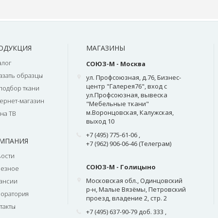
ОДУКЦИЯ
МАГАЗИНЫ
алог
СОЮЗ-М - Москва
азать образцы
ул. Профсоюзная, д.76, Бизнес-
центр "Галерея76", вход с
подбор ткани
ул.Профсоюзная, вывеска
ернет-магазин
"Мебельные ткани"
м.Воронцовская, Калужская,
на ТВ
выход 10
+7 (495) 775-61-06
,
МПАНИЯ
+7 (962) 906-06-46 (Телеграм)
ости
СОЮЗ-М - Голицыно
лезное
Московская обл., Одинцовский
ансии
р-н, Малые Вязёмы, Петровский
оратория
проезд, владение 2, стр. 2
такты
+7 (495) 637-90-79 доб. 333
,