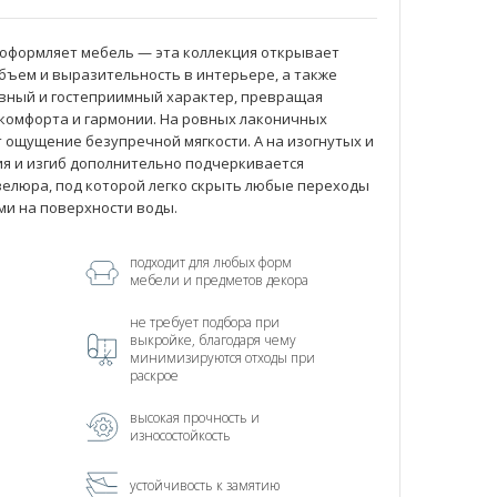
о оформляет мебель — эта коллекция открывает
объем и выразительность в интерьере, а также
вный и гостеприимный характер, превращая
комфорта и гармонии. На ровных лаконичных
 ощущение безупречной мягкости. А на изогнутых и
я и изгиб дополнительно подчеркивается
елюра, под которой легко скрыть любые переходы
ми на поверхности воды.
подходит для любых форм
мебели и предметов декора
не требует подбора при
выкройке, благодаря чему
минимизируются отходы при
раскрое
высокая прочность и
износостойкость
устойчивость к замятию