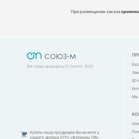
При размещении заказа
ориенти
ПР
Кат
Все права защищены © Союз-М, 2026
Зак
3D-
Инт
Мы 
КО
Нов
По
Купить нашу продукцию Вы можете у
нашего дилера ООО «Филиалы СМ»