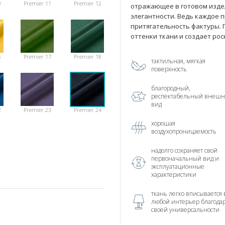
0
Premier 11
Premier 12
отражающее в готовом изде
элегантности. Ведь каждое 
притягательность фактуры. 
оттенки ткани и создает ро
6
Premier 17
Premier 18
тактильная, мягкая
поверхность
благородный,
респектабельный внеш
вид
2
Premier 23
Premier 24
хорошая
воздухопроницаемость
надолго сохраняет свой
первоначальный вид и
эксплуатационные
характеристики
ткань легко вписывается 
любой интерьер благода
своей универсальности