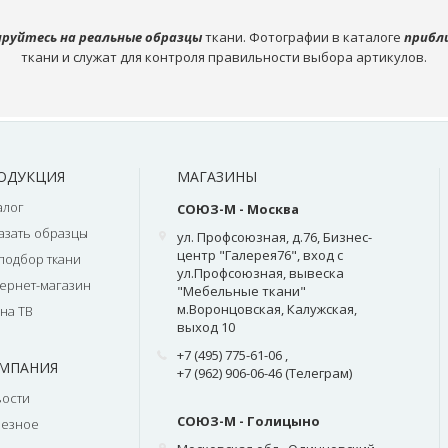
руйтесь на реальные образцы
ткани. Фотографии в каталоге
прибл
ткани и служат для контроля правильности выбора артикулов.
ОДУКЦИЯ
МАГАЗИНЫ
алог
СОЮЗ-М - Москва
азать образцы
ул. Профсоюзная, д.76, Бизнес-
центр "Галерея76", вход с
подбор ткани
ул.Профсоюзная, вывеска
ернет-магазин
"Мебельные ткани"
м.Воронцовская, Калужская,
на ТВ
выход 10
+7 (495) 775-61-06
,
МПАНИЯ
+7 (962) 906-06-46 (Телеграм)
ости
СОЮЗ-М - Голицыно
лезное