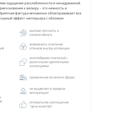
лии ощущение расслабленности и ненадуманной
прикосновение к велюру – это нежность и
Приятная фактура мгновенно облагораживает все
скошный эффект «интерьера с обложки».
высокая прочность и
износостойкость
возможность сочетания
ний
оттенков внутри коллекции
многообразие сочетаний с
различными однотонными
коллекциями
применение во многих сферах
не выцветает в процессе
эксплуатации
в
ря
оптимальное соотношение
"цена-качество"