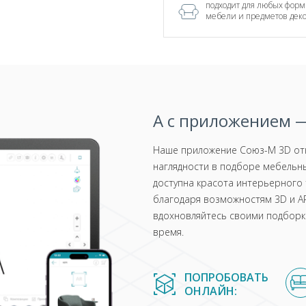
подходит для любых форм
мебели и предметов дек
А с приложением —
Наше приложение Союз-М 3D отк
наглядности в подборе мебельны
доступна красота интерьерного 
благодаря возможностям 3D и AR
вдохновляйтесь своими подборка
время.
ПОПРОБОВАТЬ
ОНЛАЙН: