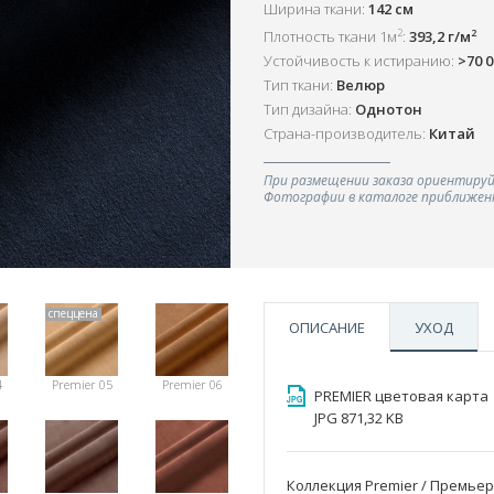
Ширина ткани:
142 см
2
2
Плотность ткани 1м
:
393,2 г/м
Устойчивость к истиранию:
>70 
Тип ткани:
Велюр
Тип дизайна:
Однотон
Страна-производитель:
Китай
При размещении заказа ориентируй
Фотографии в каталоге приближенн
спеццена
ОПИСАНИЕ
УХОД
4
Premier 05
Premier 06
PREMIER цветовая карта
JPG 871,32 KB
Коллекция Premier / Премьер