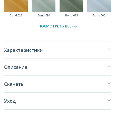
Bond 522
Bond 690
Bond 695
Bond 700
ПОСМОТРЕТЬ ВСЕ
Bond 792
Bond 870
Bond 900
Bond 920
Характеристики
Описание
Bond 994
Bond 995
Bond 999
Скачать
Уход