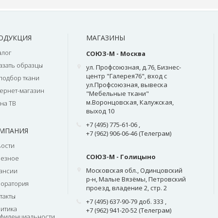
ОДУКЦИЯ
МАГАЗИНЫ
алог
СОЮЗ-М - Москва
азать образцы
ул. Профсоюзная, д.76, Бизнес-
центр "Галерея76", вход с
подбор ткани
ул.Профсоюзная, вывеска
ернет-магазин
"Мебельные ткани"
м.Воронцовская, Калужская,
на ТВ
выход 10
+7 (495) 775-61-06
,
МПАНИЯ
+7 (962) 906-06-46 (Телеграм)
ости
СОЮЗ-М - Голицыно
лезное
Московская обл., Одинцовский
ансии
р-н, Малые Вязёмы, Петровский
оратория
проезд, владение 2, стр. 2
такты
+7 (495) 637-90-79 доб. 333
,
итика
+7 (962) 941-20-52 (Телеграм)
фиденциальности