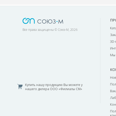
ПР
Кат
Все права защищены © Союз-М, 2026
Зак
3D-
Инт
Мы 
КО
Нов
По
Купить нашу продукцию Вы можете у
нашего дилера ООО «Филиалы СМ»
Вак
Лаб
Кон
Пол
кон