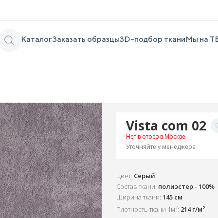
Каталог
Заказать образцы
3D-подбор ткани
Мы на Т
Vista com 02
Нет в отрез в Москве
Уточняйте у менеджера
Цвет:
Серый
Состав ткани:
полиэстер - 100%
Ширина ткани:
145 см
2
2
Плотность ткани 1м
:
214 г/м