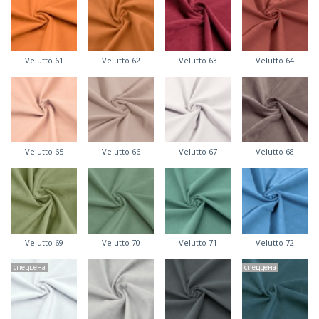
Velutto 61
Velutto 62
Velutto 63
Velutto 64
Velutto 65
Velutto 66
Velutto 67
Velutto 68
Velutto 69
Velutto 70
Velutto 71
Velutto 72
спеццена
спеццена