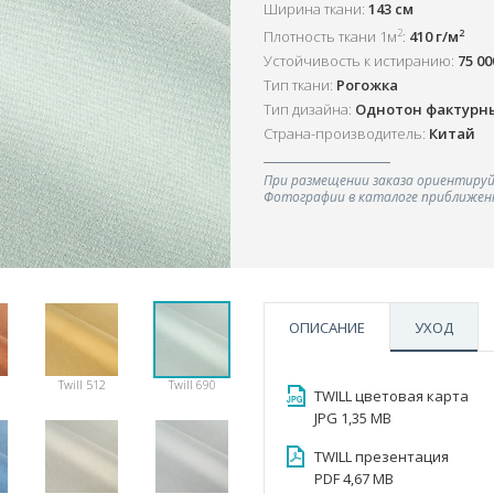
Ширина ткани:
143 см
2
2
Плотность ткани 1м
:
410 г/м
Устойчивость к истиранию:
75 0
Тип ткани:
Рогожка
Тип дизайна:
Однотон фактурн
Страна-производитель:
Китай
При размещении заказа ориентируй
Фотографии в каталоге приближенн
ОПИСАНИЕ
УХОД
Twill 512
Twill 690
TWILL цветовая карта
JPG 1,35 MB
TWILL презентация
PDF 4,67 MB