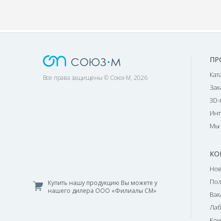
ПР
Кат
Все права защищены © Союз-М, 2026
Зак
3D-
Инт
Мы 
КО
Нов
По
Купить нашу продукцию Вы можете у
нашего дилера ООО «Филиалы СМ»
Вак
Лаб
Кон