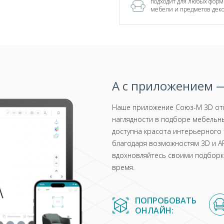
подходит для любых форм
мебели и предметов дек
А с приложением —
Наше приложение Союз-М 3D отк
наглядности в подборе мебельны
доступна красота интерьерного 
благодаря возможностям 3D и AR
вдохновляйтесь своими подборка
время.
ПОПРОБОВАТЬ
ОНЛАЙН: