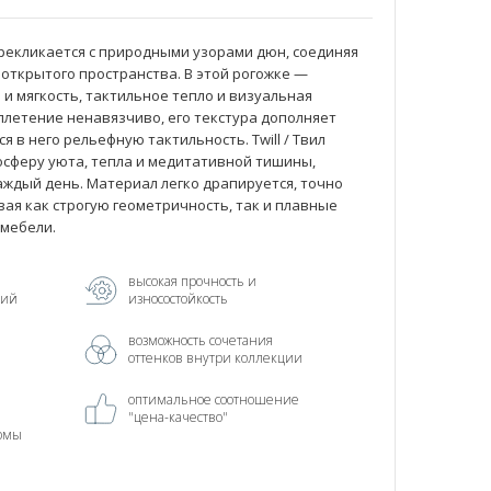
перекликается с природными узорами дюн, соединяя
ткрытого пространства. В этой рогожке —
 и мягкость, тактильное тепло и визуальная
летение ненавязчиво, его текстура дополняет
я в него рельефную тактильность. Twill / Твил
осферу уюта, тепла и медитативной тишины,
ждый день. Материал легко драпируется, точно
вая как строгую геометричность, так и плавные
 мебели.
высокая прочность и
ний
износостойкость
возможность сочетания
оттенков внутри коллекции
оптимальное соотношение
"цена-качество"
рмы