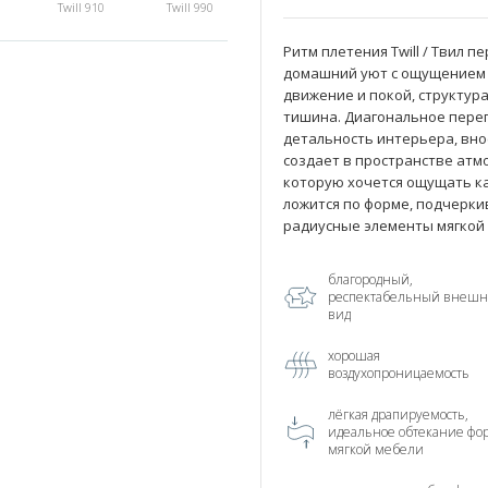
Twill 910
Twill 990
Ритм плетения Twill / Твил 
домашний уют с ощущением о
движение и покой, структура
тишина. Диагональное переп
детальность интерьера, внос
создает в пространстве атм
которую хочется ощущать ка
ложится по форме, подчерки
радиусные элементы мягкой
благородный,
респектабельный внеш
вид
хорошая
воздухопроницаемость
лёгкая драпируемость,
идеальное обтекание фо
мягкой мебели