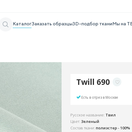
Каталог
Заказать образцы
3D-подбор ткани
Мы на Т
Twill 690
Есть в отрез в Москве
Русское название:
Твил
Цвет:
Зеленый
Состав ткани:
полиэстер - 100%