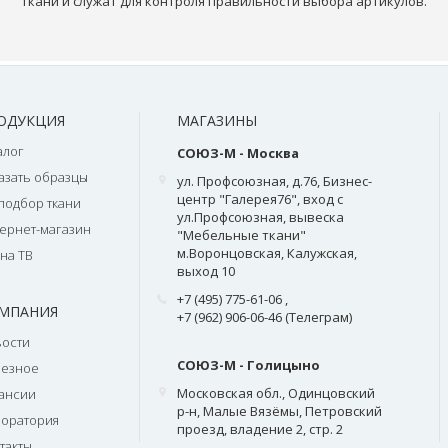
ткани и служат для контроля правильности выбора артикулов.
ОДУКЦИЯ
МАГАЗИНЫ
алог
СОЮЗ-М - Москва
азать образцы
ул. Профсоюзная, д.76, Бизнес-
центр "Галерея76", вход с
подбор ткани
ул.Профсоюзная, вывеска
ернет-магазин
"Мебельные ткани"
м.Воронцовская, Калужская,
на ТВ
выход 10
+7 (495) 775-61-06
,
МПАНИЯ
+7 (962) 906-06-46 (Телеграм)
ости
СОЮЗ-М - Голицыно
лезное
Московская обл., Одинцовский
ансии
р-н, Малые Вязёмы, Петровский
оратория
проезд, владение 2, стр. 2
такты