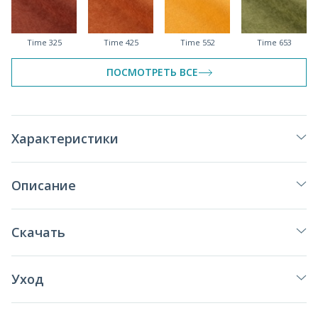
Time 325
Time 425
Time 552
Time 653
спеццена
спеццена
спеццена
ПОСМОТРЕТЬ ВСЕ
Time 690
Time 693
Time 754
Time 790
Характеристики
Описание
Time 975
Time 991
Time 995
Скачать
Уход