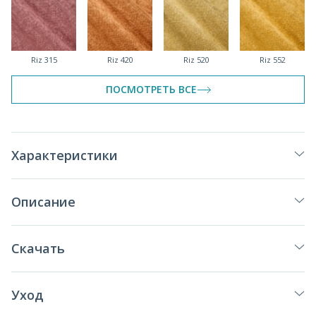
Riz 315
Riz 420
Riz 520
Riz 552
ПОСМОТРЕТЬ ВСЕ
Riz 610
Riz 614
Riz 781
Riz 902
Характеристики
Описание
Riz 922
Riz 999
Скачать
Уход