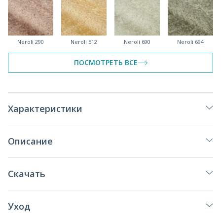
Neroli 290
Neroli 512
Neroli 690
Neroli 694
ПОСМОТРЕТЬ ВСЕ
Neroli 790
Neroli 900
Neroli 920
Neroli 993
Характеристики
Описание
Скачать
Уход