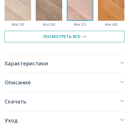
Mist 130
Mist 292
Mist 312
Mist 420
ПОСМОТРЕТЬ ВСЕ
Mist 435
Mist 510
Mist 625
Mist 690
Характеристики
Описание
Mist 695
Mist 790
Mist 796
Mist 900
Скачать
Уход