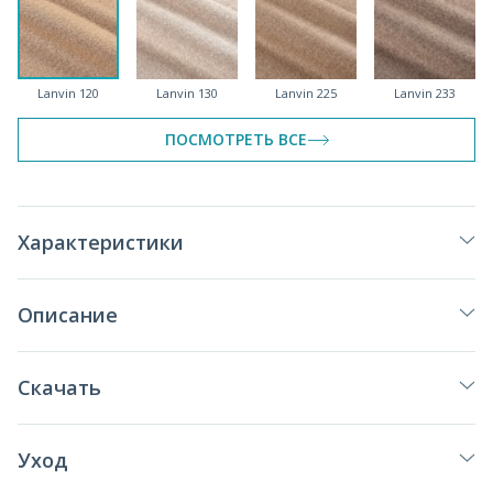
Lanvin 120
Lanvin 130
Lanvin 225
Lanvin 233
спеццена
спеццена
ПОСМОТРЕТЬ ВСЕ
Lanvin 420
Lanvin 497
Lanvin 512
Lanvin 618
Характеристики
спеццена
спеццена
Описание
Lanvin 670
Lanvin 790
Lanvin 795
Lanvin 797
Скачать
спеццена
Уход