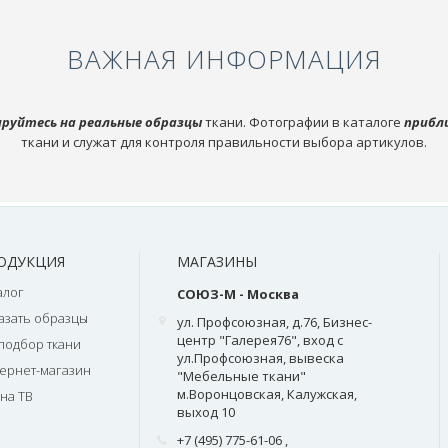
ВАЖНАЯ ИНФОРМАЦИЯ
руйтесь на реальные образцы
ткани. Фотографии в каталоге
прибл
ткани и служат для контроля правильности выбора артикулов.
ОДУКЦИЯ
МАГАЗИНЫ
алог
СОЮЗ-М - Москва
азать образцы
ул. Профсоюзная, д.76, Бизнес-
центр "Галерея76", вход с
подбор ткани
ул.Профсоюзная, вывеска
ернет-магазин
"Мебельные ткани"
м.Воронцовская, Калужская,
на ТВ
выход 10
+7 (495) 775-61-06
,