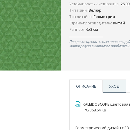
Устойчивость к истиранию:
26 0
Тип ткани:
Велюр
Тип дизайна:
Геометрия
Страна-производитель:
Китай
Раппорт:
6x3 см
При размещении заказа ориентируй
Фотографии в каталоге приближенн
ОПИСАНИЕ
УХОД
KALEIDOSCOPE цветовая 
JPG 368,64 KB
Геометрический дизайн с 3D