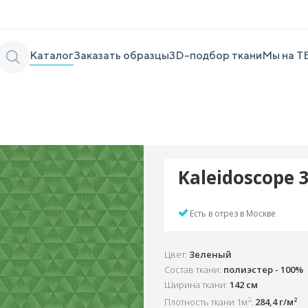
Каталог
Заказать образцы
3D-подбор ткани
Мы на Т
Kaleidoscope 
Есть в отрез в Москве
Цвет:
Зеленый
Состав ткани:
полиэстер - 100%
Ширина ткани:
142 см
2
2
Плотность ткани 1м
:
284,4 г/м