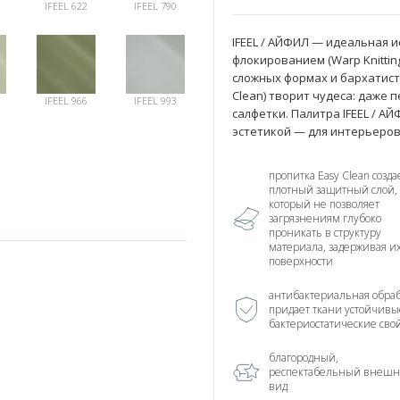
IFEEL 622
IFEEL 790
IFEEL / АЙФИЛ — идеальная и
флокированием (Warp Knittin
сложных формах и бархатисту
Clean) творит чудеса: даже
IFEEL 966
IFEEL 993
салфетки. Палитра IFEEL / 
эстетикой — для интерьеров
пропитка Easy Clean созда
плотный защитный слой,
который не позволяет
загрязнениям глубоко
проникать в структуру
материала, задерживая и
поверхности
антибактериальная обраб
придает ткани устойчивы
бактериостатические сво
благородный,
респектабельный внеш
вид