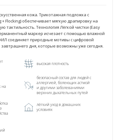
скусственная кожа. Трикотажная подложка с
g + Flocking) обеспечивает мягкую драпировку на
ю тактильность. Технология Лёгкой чистки (Easy
 перманентный маркер исчезает с помощью влажной
АЙФИЛ соединяет природные мотивы с цифровой
 завтрашнего дня, которые возможны уже сегодня.
ет
высокая плотность
безопасный состав для людей с
аллергией, болеющих астмой
х на
и другими заболеваниями
верхних дыхательных путей
отка
лёгкий уход в домашних
е
условиях
йства
ний