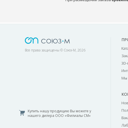
ПР
Кат
Все права защищены © Союз-М, 2026
Зак
3D-
Инт
Мы 
КО
Нов
По
Купить нашу продукцию Вы можете у
нашего дилера ООО «Филиалы СМ»
Вак
Лаб