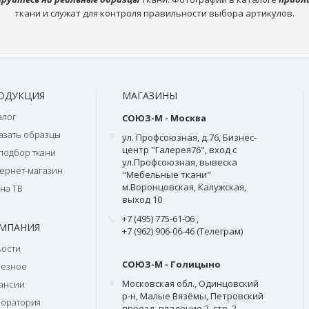
ткани и служат для контроля правильности выбора артикулов.
ОДУКЦИЯ
МАГАЗИНЫ
алог
СОЮЗ-М - Москва
азать образцы
ул. Профсоюзная, д.76, Бизнес-
центр "Галерея76", вход с
подбор ткани
ул.Профсоюзная, вывеска
ернет-магазин
"Мебельные ткани"
м.Воронцовская, Калужская,
на ТВ
выход 10
+7 (495) 775-61-06
,
МПАНИЯ
+7 (962) 906-06-46 (Телеграм)
ости
СОЮЗ-М - Голицыно
лезное
Московская обл., Одинцовский
ансии
р-н, Малые Вязёмы, Петровский
оратория
проезд, владение 2, стр. 2