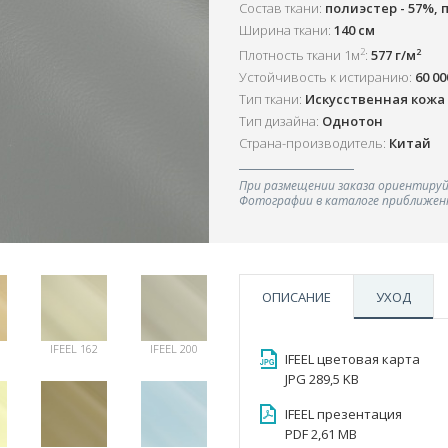
Состав ткани:
полиэстер - 57%, 
Ширина ткани:
140 см
2
2
Плотность ткани 1м
:
577 г/м
Устойчивость к истиранию:
60 0
Тип ткани:
Искусственная кожа
Тип дизайна:
Однотон
Страна-производитель:
Китай
При размещении заказа ориентируй
Фотографии в каталоге приближенн
ОПИСАНИЕ
УХОД
IFEEL 162
IFEEL 200
IFEEL цветовая карта
JPG 289,5 KB
IFEEL презентация
PDF 2,61 MB