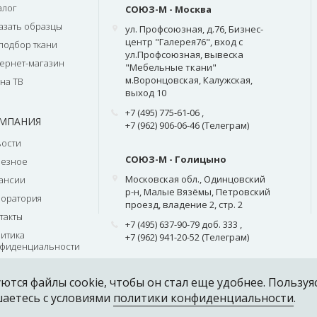
алог
СОЮЗ-М - Москва
азать образцы
ул. Профсоюзная, д.76, Бизнес-
центр "Галерея76", вход с
подбор ткани
ул.Профсоюзная, вывеска
ернет-магазин
"Мебельные ткани"
м.Воронцовская, Калужская,
на ТВ
выход 10
+7 (495) 775-61-06
,
МПАНИЯ
+7 (962) 906-06-46 (Телеграм)
ости
СОЮЗ-М - Голицыно
лезное
Московская обл., Одинцовский
ансии
р-н, Малые Вязёмы, Петровский
оратория
проезд, владение 2, стр. 2
такты
+7 (495) 637-90-79 доб. 333
,
итика
+7 (962) 941-20-52 (Телеграм)
фиденциальности
ются файлы cookie, чтобы он стал еще удобнее. Пользуя
шаетесь с условиями
политики конфиденциальности
.
Разработка и поддержка с