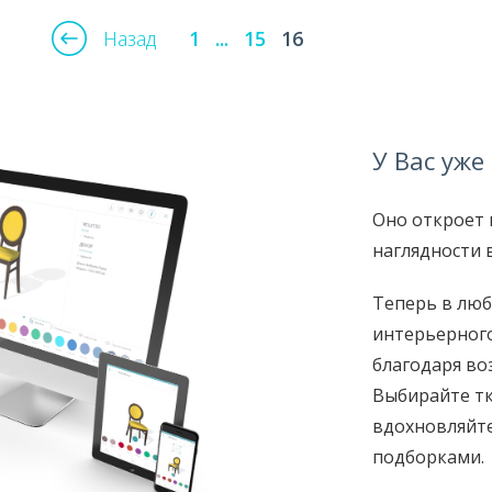
Назад
1
...
15
16
У Вас уже
Оно откроет 
наглядности 
Теперь в люб
интерьерного
благодаря во
Выбирайте тк
вдохновляйт
подборками.