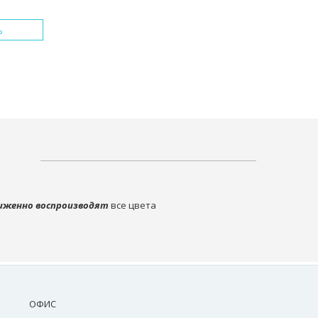
Ь
иженно воспроизводят
все цвета
ОФИС