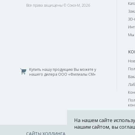
Кат
Все права защищены © Союз-М, 2026
Зак
3D-
Инт
Мы 
КО
Нов
По
Купить нашу продукцию Вы можете у
нашего дилера ООО «Филиалы СМ»
Вак
Лаб
Кон
Пол
кон
На нашем сайте использу
нашим сайтом, вы согла
САЙТЫ ХОЛДИНГА