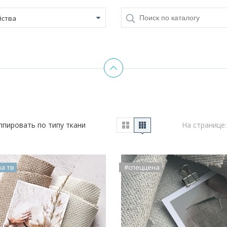
йства
ппировать по типу ткани
На странице:
на тв
#спеццена