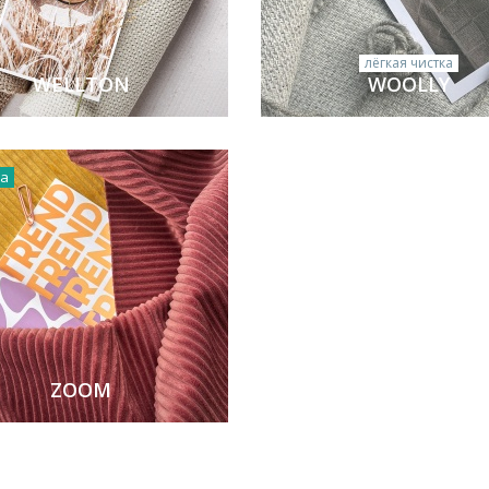
лёгкая чистка
WELLTON
WOOLLY
ка
ZOOM