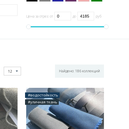
Цена за отрез:
от
до
руб
Найдено:
186
коллекций
12
#водостойкость
#уличная ткань