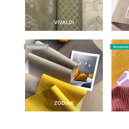
VIVALDI
#спеццена
#новин
ZODIAK