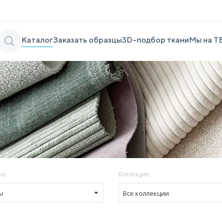
Каталог
Заказать образцы
3D-подбор ткани
Мы на Т
на:
Коллекция:
ы
Все коллекции