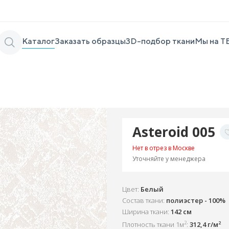
Каталог
Заказать образцы
3D-подбор ткани
Мы на Т
Asteroid 005
Нет в отрез в Москве
Уточняйте у менеджера
Цвет:
Белый
Состав ткани:
полиэстер - 100%
Ширина ткани:
142 см
2
2
Плотность ткани 1м
:
312,4 г/м