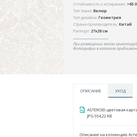
Устойчивость к истиранию:
>65 
Тип ткани:
Велюр
Тип дизайна:
Геометрия
Страна-производитель:
Китай
Раппорт:
27x28 см
При размещении заказа ориентируй
Фотографии в каталоге приближенн
ОПИСАНИЕ
УХОД
ASTEROID цветовая карт
JPG 554,22 KB
Описание на коллекцию Аст