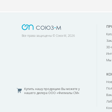
ПР
Кат
Все права защищены © Союз-М, 2026
Зак
3D-
Инт
Мы 
КО
Нов
По
Купить нашу продукцию Вы можете у
нашего дилера ООО «Филиалы СМ»
Вак
Лаб
Кон