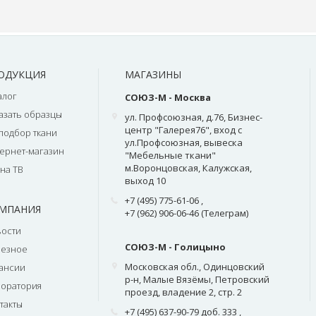
ОДУКЦИЯ
МАГАЗИНЫ
алог
СОЮЗ-М - Москва
азать образцы
ул. Профсоюзная, д.76, Бизнес-
центр "Галерея76", вход с
подбор ткани
ул.Профсоюзная, вывеска
ернет-магазин
"Мебельные ткани"
м.Воронцовская, Калужская,
на ТВ
выход 10
+7 (495) 775-61-06
,
МПАНИЯ
+7 (962) 906-06-46 (Телеграм)
ости
СОЮЗ-М - Голицыно
лезное
Московская обл., Одинцовский
ансии
р-н, Малые Вязёмы, Петровский
оратория
проезд, владение 2, стр. 2
такты
+7 (495) 637-90-79 доб. 333
,