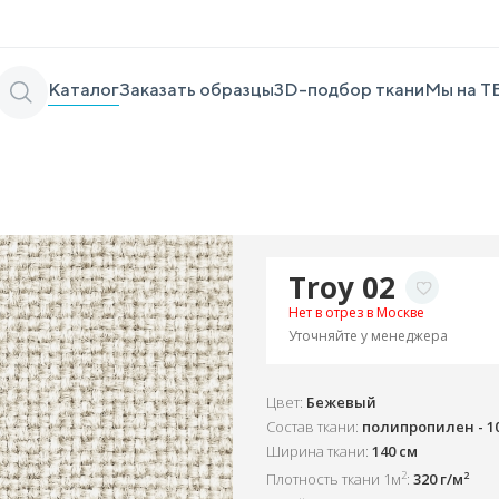
Каталог
Заказать образцы
3D-подбор ткани
Мы на Т
Troy 02
Нет в отрез в Москве
Уточняйте у менеджера
Цвет:
Бежевый
Состав ткани:
полипропилен - 1
Ширина ткани:
140 см
2
2
Плотность ткани 1м
:
320 г/м