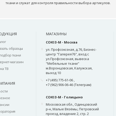
ткани и служат для контроля правильности выбора артикулов.
ОДУКЦИЯ
МАГАЗИНЫ
алог
СОЮЗ-М - Москва
азать образцы
ул. Профсоюзная, д.76, Бизнес-
центр "Галерея76", вход с
подбор ткани
ул.Профсоюзная, вывеска
ернет-магазин
"Мебельные ткани"
м.Воронцовская, Калужская,
на ТВ
выход 10
+7 (495) 775-61-06
,
МПАНИЯ
+7 (962) 906-06-46 (Телеграм)
ости
СОЮЗ-М - Голицыно
лезное
Московская обл., Одинцовский
ансии
р-н, Малые Вязёмы, Петровский
оратория
проезд, владение 2, стр. 2