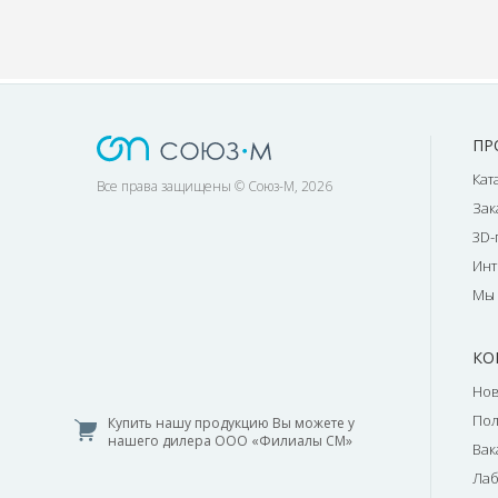
ПР
Кат
Все права защищены © Союз-М, 2026
Зак
3D-
Инт
Мы 
КО
Нов
По
Купить нашу продукцию Вы можете у
нашего дилера ООО «Филиалы СМ»
Вак
Лаб