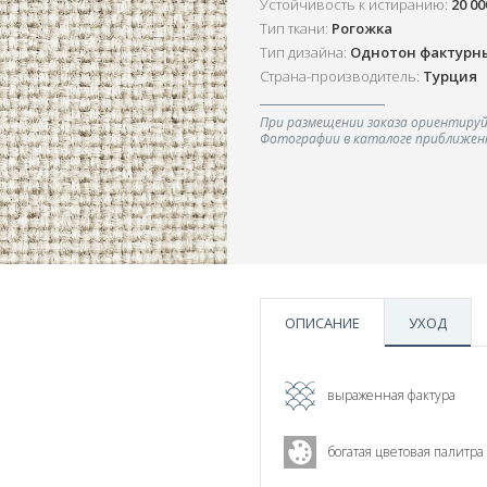
Устойчивость к истиранию:
20 0
Тип ткани:
Рогожка
Тип дизайна:
Однотон фактурн
Страна-производитель:
Турция
При размещении заказа ориентируй
Фотографии в каталоге приближенн
ОПИСАНИЕ
УХОД
выраженная фактура
богатая цветовая палитра