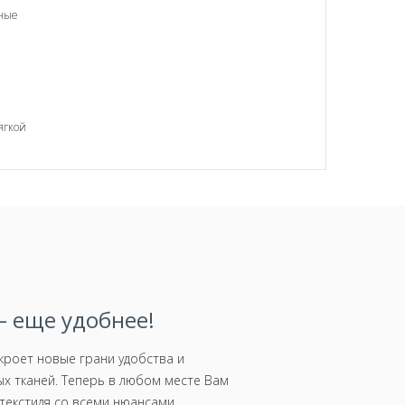
вные
ягкой
 еще удобнее!
роет новые грани удобства и
х тканей. Теперь в любом месте Вам
текстиля со всеми нюансами