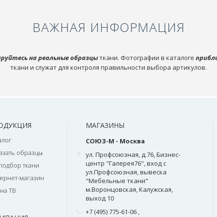
ВАЖНАЯ ИНФОРМАЦИЯ
руйтесь на реальные образцы
ткани. Фотографии в каталоге
прибл
ткани и служат для контроля правильности выбора артикулов.
ОДУКЦИЯ
МАГАЗИНЫ
алог
СОЮЗ-М - Москва
азать образцы
ул. Профсоюзная, д.76, Бизнес-
центр "Галерея76", вход с
подбор ткани
ул.Профсоюзная, вывеска
ернет-магазин
"Мебельные ткани"
м.Воронцовская, Калужская,
на ТВ
выход 10
+7 (495) 775-61-06
,