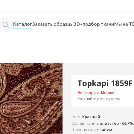
Каталог
Заказать образцы
3D-подбор ткани
Мы на Т
Topkapi 1859F
Нет в отрез в Москве
Уточняйте у менеджера
Цвет:
Красный
Состав ткани:
полиэстер - 68.7%,
Ширина ткани:
140 см