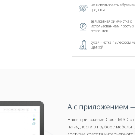
не использовать абрази
средства
деликатная химчистка с
использованием простых
реагентов
сухая чистка пылесосом м
щёткой
А с приложением —
Наше приложение Союз-М 3D отк
наглядности в подборе мебельны
доступна красота интерьерного 