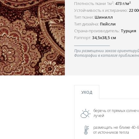
2
2
Плотность ткани 1м
:
473 г/м
Устойчивость к истиранию:
22 0
Тип ткани:
Шинилл
Тип дизайна:
Пейсли
Страна-производитель:
Турция
Раппорт:
34,5х38,5 см
При размещении заказа ориентируй
Фотографии в каталоге приближенн
УХОД
беречь от прямых солне
лучей
размещать не ближе 40-6
от источников тепла