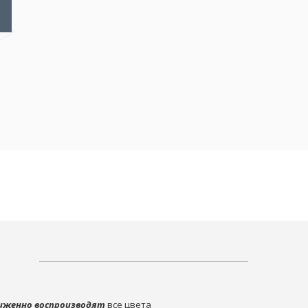
иженно воспроизводят
все цвета