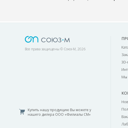
ПР
Кат
Все права защищены © Союз-М, 2026
Зак
3D-
Инт
Мы 
КО
Нов
По
Купить нашу продукцию Вы можете у
нашего дилера ООО «Филиалы СМ»
Вак
Лаб