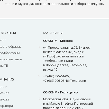
ткани и служат для контроля правильности выбора артикулов.
ОДУКЦИЯ
МАГАЗИНЫ
алог
СОЮЗ-М - Москва
азать образцы
ул. Профсоюзная, д.76, Бизнес-
центр "Галерея76", вход с
подбор ткани
ул.Профсоюзная, вывеска
ернет-магазин
"Мебельные ткани"
м.Воронцовская, Калужская,
на ТВ
выход 10
+7 (495) 775-61-06
,
МПАНИЯ
+7 (962) 906-06-46 (Телеграм)
ости
СОЮЗ-М - Голицыно
лезное
Московская обл., Одинцовский
ансии
р-н, Малые Вязёмы, Петровский
оратория
проезд, владение 2, стр. 2