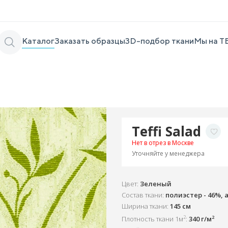
Каталог
Заказать образцы
3D-подбор ткани
Мы на Т
Teffi Salad
Нет в отрез в Москве
Уточняйте у менеджера
Цвет:
Зеленый
Состав ткани:
полиэстер - 46%, 
Ширина ткани:
145 см
2
2
Плотность ткани 1м
:
340 г/м