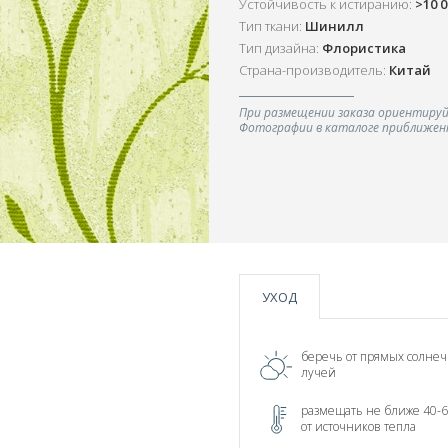
Устойчивость к истиранию:
>10 
Тип ткани:
Шинилл
Тип дизайна:
Флористика
Страна-производитель:
Китай
При размещении заказа ориентируй
Фотографии в каталоге приближенн
УХОД
беречь от прямых солне
лучей
размещать не ближе 40-6
от источников тепла