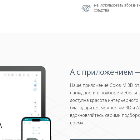
не использовать абрази
средства
А с приложением —
Наше приложение Союз-М 3D отк
наглядности в подборе мебельны
доступна красота интерьерного 
благодаря возможностям 3D и AR
вдохновляйтесь своими подборка
время.