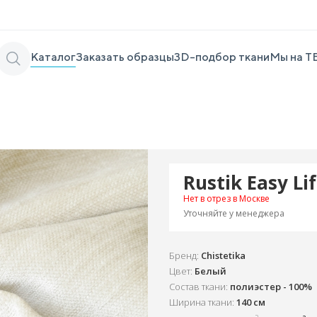
Каталог
Заказать образцы
3D-подбор ткани
Мы на Т
Rustik Easy Li
Нет в отрез в Москве
Уточняйте у менеджера
Бренд:
Chistetika
Цвет:
Белый
Состав ткани:
полиэстер - 100%
Ширина ткани:
140 см