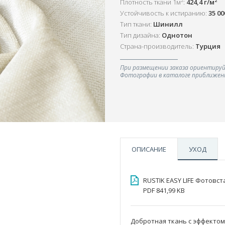
2
2
Плотность ткани 1м
:
424,4 г/м
Устойчивость к истиранию:
35 0
Тип ткани:
Шинилл
Тип дизайна:
Однотон
Страна-производитель:
Турция
При размещении заказа ориентируй
Фотографии в каталоге приближенн
ОПИСАНИЕ
УХОД
RUSTIK EASY LIFE Фотовст
PDF 841,99 KB
Добротная ткань с эффектом