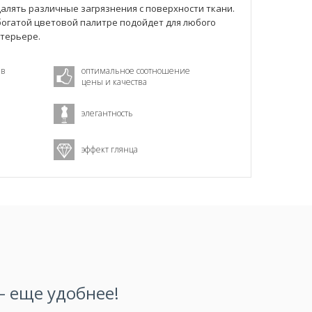
алять различные загрязнения с поверхности ткани.
 богатой цветовой палитре подойдет для любого
нтерьере.
 в
оптимальное соотношение
цены и качества
элегантность
эффект глянца
 еще удобнее!