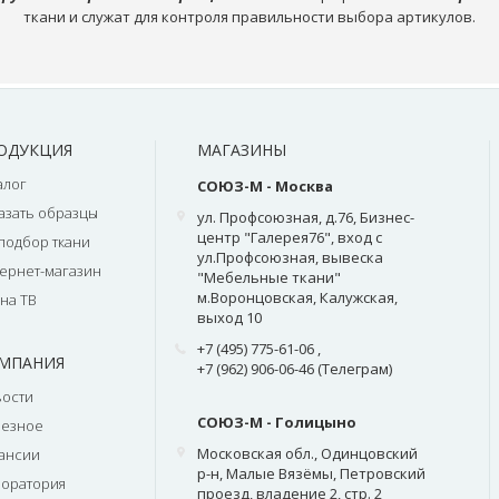
ткани и служат для контроля правильности выбора артикулов.
ОДУКЦИЯ
МАГАЗИНЫ
алог
СОЮЗ-М - Москва
азать образцы
ул. Профсоюзная, д.76, Бизнес-
центр "Галерея76", вход с
подбор ткани
ул.Профсоюзная, вывеска
ернет-магазин
"Мебельные ткани"
м.Воронцовская, Калужская,
на ТВ
выход 10
+7 (495) 775-61-06
,
МПАНИЯ
+7 (962) 906-06-46 (Телеграм)
ости
СОЮЗ-М - Голицыно
лезное
Московская обл., Одинцовский
ансии
р-н, Малые Вязёмы, Петровский
оратория
проезд, владение 2, стр. 2