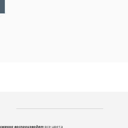
иженно воспроизводят
все цвета