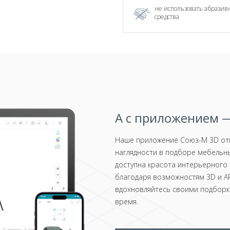
не использовать абрази
средства
А с приложением —
Наше приложение Союз-М 3D отк
наглядности в подборе мебельны
доступна красота интерьерного 
благодаря возможностям 3D и AR
вдохновляйтесь своими подборка
время.