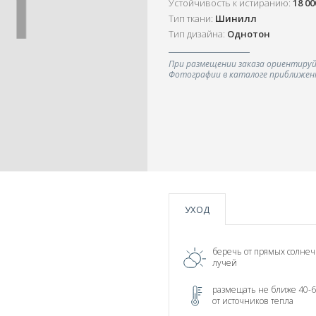
Устойчивость к истиранию:
18 0
Тип ткани:
Шинилл
Тип дизайна:
Однотон
При размещении заказа ориентируй
Фотографии в каталоге приближенн
УХОД
беречь от прямых солне
лучей
размещать не ближе 40-6
от источников тепла