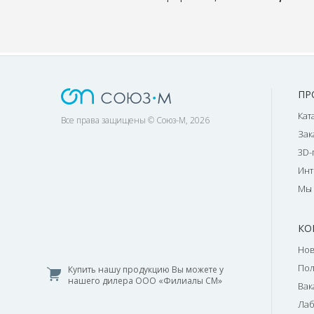
ПР
Кат
Все права защищены © Союз-М, 2026
Зак
3D-
Инт
Мы 
КО
Нов
По
Купить нашу продукцию Вы можете у
нашего дилера ООО «Филиалы СМ»
Вак
Лаб