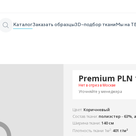
Каталог
Заказать образцы
3D-подбор ткани
Мы на Т
Premium PLN 
Нет в отрез в Москве
Уточняйте у менеджера
Цвет:
Коричневый
Состав ткани:
полиэстер - 63%, а
Ширина ткани:
140 см
2
2
Плотность ткани 1м
:
401 г/м