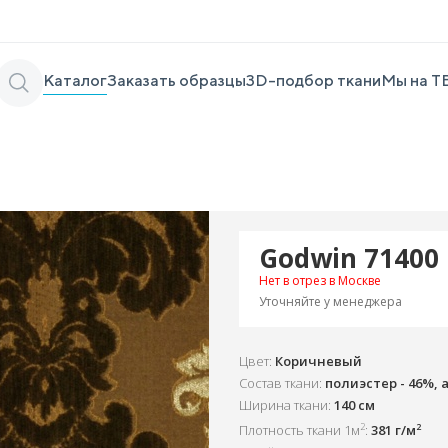
Каталог
Заказать образцы
3D-подбор ткани
Мы на Т
Godwin 71400
Нет в отрез в Москве
Уточняйте у менеджера
Цвет:
Коричневый
Состав ткани:
полиэстер - 46%, а
Ширина ткани:
140 см
2
2
Плотность ткани 1м
:
381 г/м