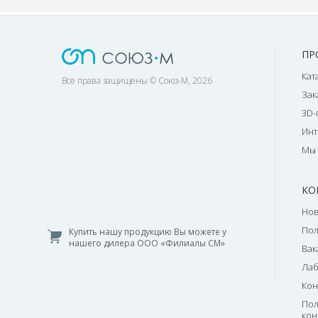
ПР
Кат
Все права защищены © Союз-М, 2026
Зак
3D-
Инт
Мы 
КО
Нов
По
Купить нашу продукцию Вы можете у
нашего дилера ООО «Филиалы СМ»
Вак
Лаб
Кон
Пол
кон