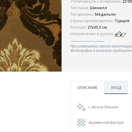
Устойчивость к истиранию:
22 0
Тип ткани:
Шинилл
Тип дизайна:
Медальон
Страна-производитель:
Турция
Раппорт:
27х35,5 см
Направление в рулоне:
При размещении заказа ориентируй
Фотографии в каталоге приближенн
ОПИСАНИЕ
УХОД
с лёгким блеском
выраженная фактура