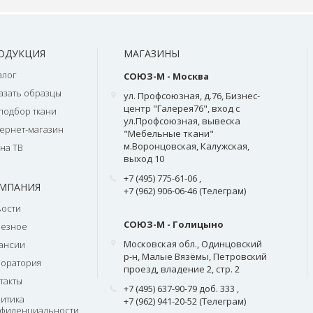
ОДУКЦИЯ
МАГАЗИНЫ
алог
СОЮЗ-М - Москва
азать образцы
ул. Профсоюзная, д.76, Бизнес-
центр "Галерея76", вход с
подбор ткани
ул.Профсоюзная, вывеска
ернет-магазин
"Мебельные ткани"
м.Воронцовская, Калужская,
на ТВ
выход 10
+7 (495) 775-61-06
,
МПАНИЯ
+7 (962) 906-06-46 (Телеграм)
ости
СОЮЗ-М - Голицыно
лезное
Московская обл., Одинцовский
ансии
р-н, Малые Вязёмы, Петровский
оратория
проезд, владение 2, стр. 2
такты
+7 (495) 637-90-79 доб. 333
,
итика
+7 (962) 941-20-52 (Телеграм)
фиденциальности