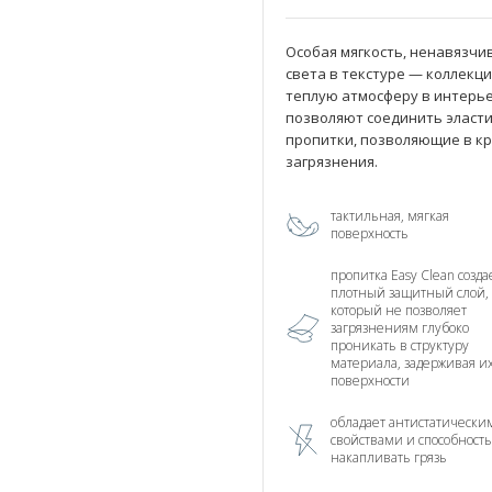
Особая мягкость, ненавязчи
света в текстуре — коллекц
теплую атмосферу в интерь
позволяют соединить эласт
пропитки, позволяющие в кр
загрязнения.
тактильная, мягкая
поверхность
пропитка Easy Clean созда
плотный защитный слой,
который не позволяет
загрязнениям глубоко
проникать в структуру
материала, задерживая и
поверхности
обладает антистатически
свойствами и способност
накапливать грязь