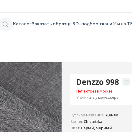
Каталог
Заказать образцы
3D-подбор ткани
Мы на Т
Denzzo 998
Нет в отрез в Москве
Уточняйте у менеджера
Русское название:
Дензо
Бренд:
Chistetika
Цвет:
Серый, Черный