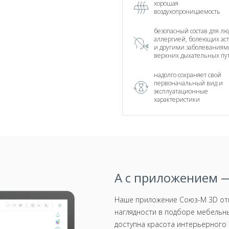
хорошая
воздухопроницаемость
безопасный состав для лю
аллергией, болеющих ас
и другими заболеваниям
верхних дыхательных пу
надолго сохраняет свой
первоначальный вид и
эксплуатационные
характеристики
А с приложением —
Наше приложение Союз-М 3D отк
наглядности в подборе мебельны
доступна красота интерьерного 