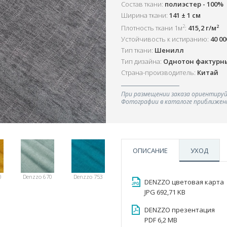
Состав ткани:
полиэстер - 100%
Ширина ткани:
141 ± 1 см
2
2
Плотность ткани 1м
:
415,2 г/м
Устойчивость к истиранию:
40 0
Тип ткани:
Шенилл
Тип дизайна:
Однотон фактурн
Страна-производитель:
Китай
При размещении заказа ориентируй
Фотографии в каталоге приближенн
ОПИСАНИЕ
УХОД
0
Denzzo 670
Denzzo 753
DENZZO цветовая карта
JPG 692,71 KB
DENZZO презентация
PDF 6,2 MB