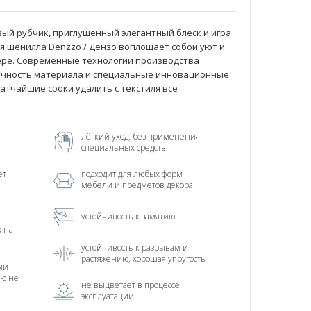
вый рубчик, приглушенный элегантный блеск и игра
ия шенилла Denzzo / Дензо воплощает собой уют и
ере. Современные технологии производства
ичность материала и специальные инновационные
атчайшие сроки удалить с текстиля все
лёгкий уход, без применения
специальных средств
ет
подходит для любых форм
мебели и предметов декора
устойчивость к замятию
х на
устойчивость к разрывам и
растяжению, хорошая упругость
ми
ью не
не выцветает в процессе
эксплуатации