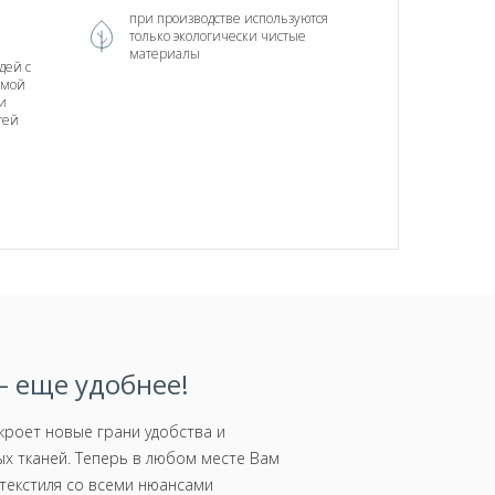
при производстве используются
только экологически чистые
материалы
дей с
тмой
и
тей
 еще удобнее!
роет новые грани удобства и
х тканей. Теперь в любом месте Вам
текстиля со всеми нюансами