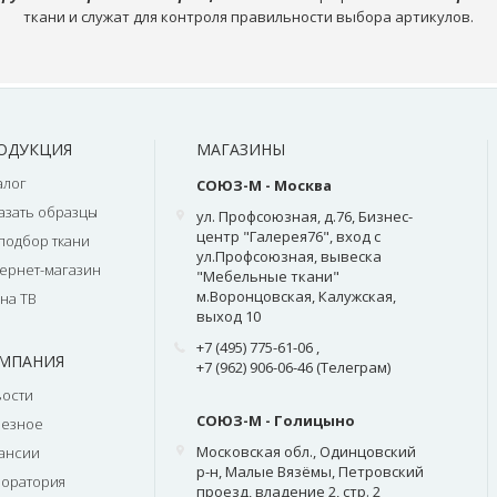
ткани и служат для контроля правильности выбора артикулов.
ОДУКЦИЯ
МАГАЗИНЫ
алог
СОЮЗ-М - Москва
азать образцы
ул. Профсоюзная, д.76, Бизнес-
центр "Галерея76", вход с
подбор ткани
ул.Профсоюзная, вывеска
ернет-магазин
"Мебельные ткани"
м.Воронцовская, Калужская,
на ТВ
выход 10
+7 (495) 775-61-06
,
МПАНИЯ
+7 (962) 906-06-46 (Телеграм)
ости
СОЮЗ-М - Голицыно
лезное
Московская обл., Одинцовский
ансии
р-н, Малые Вязёмы, Петровский
оратория
проезд, владение 2, стр. 2