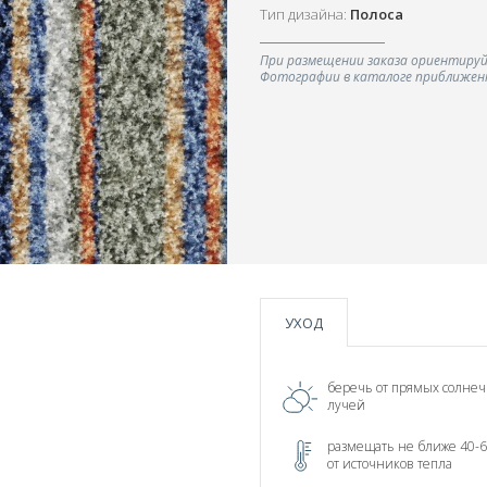
Тип дизайна:
Полоса
При размещении заказа ориентируй
Фотографии в каталоге приближенн
УХОД
беречь от прямых солне
лучей
размещать не ближе 40-6
от источников тепла