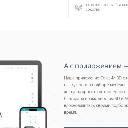
не использовать абрази
средства
А с приложением —
Наше приложение Союз-М 3D отк
наглядности в подборе мебельны
доступна красота интерьерного 
благодаря возможностям 3D и AR
вдохновляйтесь своими подборка
время.