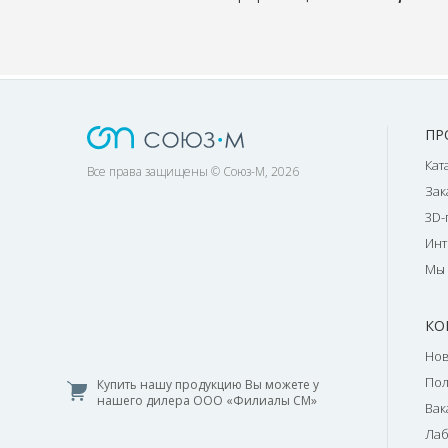
ПР
Кат
Все права защищены © Союз-М, 2026
Зак
3D-
Инт
Мы 
КО
Нов
По
Купить нашу продукцию Вы можете у
нашего дилера ООО «Филиалы СМ»
Вак
Лаб