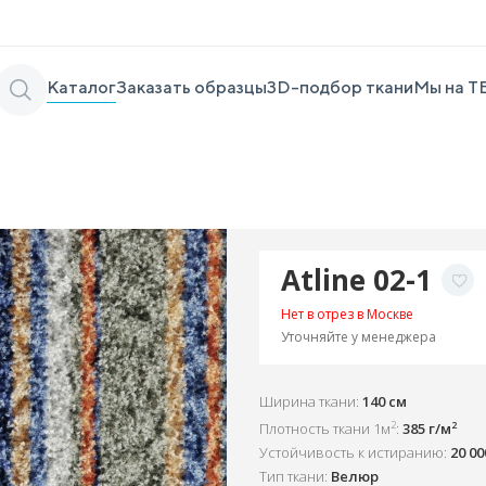
Каталог
Заказать образцы
3D-подбор ткани
Мы на Т
Atline 02-1
Нет в отрез в Москве
Уточняйте у менеджера
Ширина ткани:
140 см
2
2
Плотность ткани 1м
:
385 г/м
Устойчивость к истиранию:
20 0
Тип ткани:
Велюр