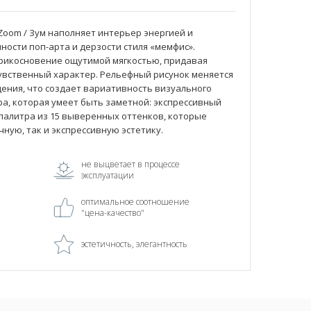
oom / Зум наполняет интерьер энергией и
ности поп-арта и дерзости стиля «мемфис».
прикосновение ощутимой мягкостью, придавая
увственный характер. Рельефный рисунок меняется
ения, что создает вариативность визуального
ра, которая умеет быть заметной: экспрессивный
 палитра из 15 выверенных оттенков, которые
ную, так и экспрессивную эстетику.
не выцветает в процессе
эксплуатации
оптимальное соотношение
"цена-качество"
эстетичность, элегантность