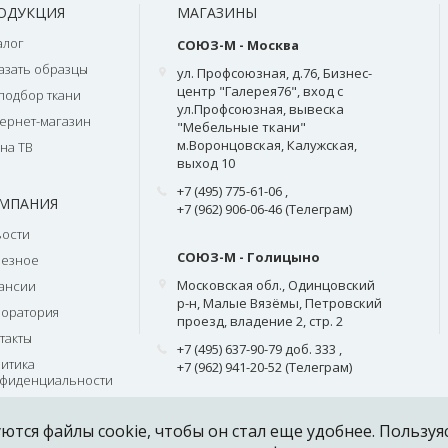
ОДУКЦИЯ
МАГАЗИНЫ
алог
СОЮЗ-М - Москва
азать образцы
ул. Профсоюзная, д.76, Бизнес-
центр "Галерея76", вход с
подбор ткани
ул.Профсоюзная, вывеска
ернет-магазин
"Мебельные ткани"
м.Воронцовская, Калужская,
на ТВ
выход 10
+7 (495) 775-61-06
,
МПАНИЯ
+7 (962) 906-06-46 (Телеграм)
ости
СОЮЗ-М - Голицыно
лезное
Московская обл., Одинцовский
ансии
р-н, Малые Вязёмы, Петровский
оратория
проезд, владение 2, стр. 2
такты
+7 (495) 637-90-79 доб. 333
,
итика
+7 (962) 941-20-52 (Телеграм)
фиденциальности
ются файлы cookie, чтобы он стал еще удобнее. Пользуя