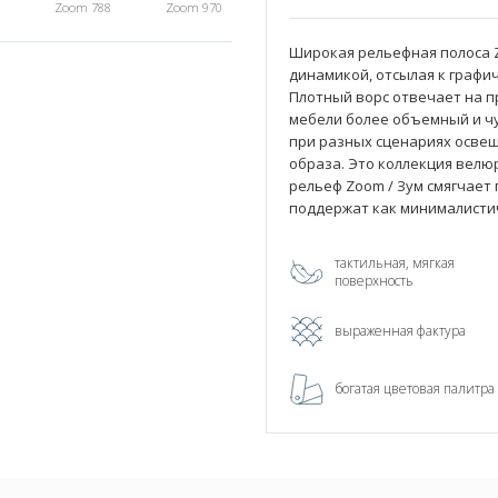
Zoom 788
Zoom 970
Широкая рельефная полоса Z
динамикой, отсылая к графич
Плотный ворс отвечает на 
мебели более объемный и ч
при разных сценариях освещ
образа. Это коллекция велю
рельеф Zoom / Зум смягчает
поддержат как минималистич
тактильная, мягкая
поверхность
выраженная фактура
богатая цветовая палитра