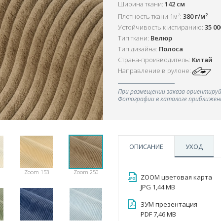
Ширина ткани:
142 см
2
2
Плотность ткани 1м
:
380 г/м
Устойчивость к истиранию:
35 0
Тип ткани:
Велюр
Тип дизайна:
Полоса
Страна-производитель:
Китай
Направление в рулоне:
При размещении заказа ориентируй
Фотографии в каталоге приближенн
ОПИСАНИЕ
УХОД
Zoom 153
Zoom 250
ZOOM цветовая карта
JPG 1,44 MB
ЗУМ презентация
PDF 7,46 MB