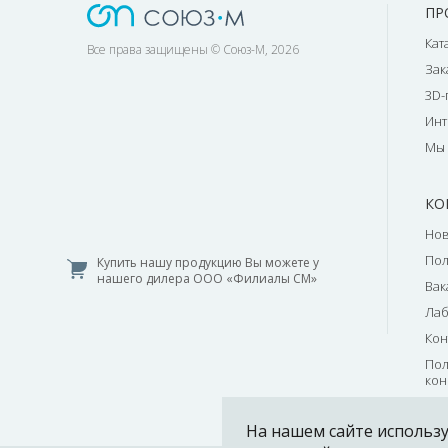
ПР
Кат
Все права защищены © Союз-М, 2026
Зак
3D-
Инт
Мы 
КО
Нов
По
Купить нашу продукцию Вы можете у
нашего дилера ООО «Филиалы СМ»
Вак
Лаб
Кон
Пол
кон
На нашем сайте использу