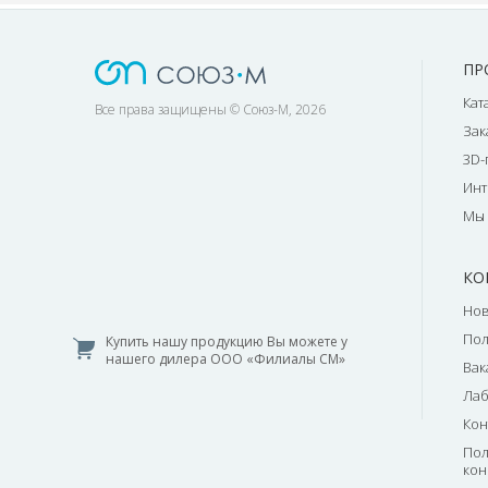
ПР
Кат
Все права защищены © Союз-М, 2026
Зак
3D-
Инт
Мы 
КО
Нов
По
Купить нашу продукцию Вы можете у
нашего дилера ООО «Филиалы СМ»
Вак
Лаб
Кон
Пол
кон