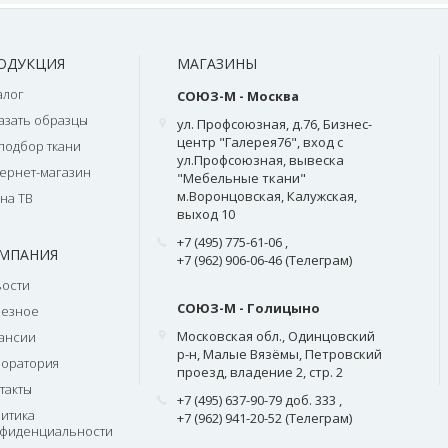
ОДУКЦИЯ
МАГАЗИНЫ
алог
СОЮЗ-М - Москва
азать образцы
ул. Профсоюзная, д.76, Бизнес-
центр "Галерея76", вход с
подбор ткани
ул.Профсоюзная, вывеска
ернет-магазин
"Мебельные ткани"
м.Воронцовская, Калужская,
на ТВ
выход 10
+7 (495) 775-61-06
,
МПАНИЯ
+7 (962) 906-06-46 (Телеграм)
ости
СОЮЗ-М - Голицыно
лезное
Московская обл., Одинцовский
ансии
р-н, Малые Вязёмы, Петровский
оратория
проезд, владение 2, стр. 2
такты
+7 (495) 637-90-79 доб. 333
,
итика
+7 (962) 941-20-52 (Телеграм)
фиденциальности