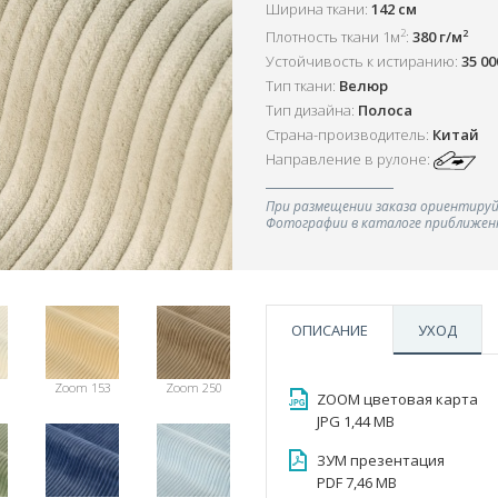
Ширина ткани:
142 см
2
2
Плотность ткани 1м
:
380 г/м
Устойчивость к истиранию:
35 0
Тип ткани:
Велюр
Тип дизайна:
Полоса
Страна-производитель:
Китай
Направление в рулоне:
При размещении заказа ориентируй
Фотографии в каталоге приближенн
ОПИСАНИЕ
УХОД
Zoom 153
Zoom 250
ZOOM цветовая карта
JPG 1,44 MB
ЗУМ презентация
PDF 7,46 MB