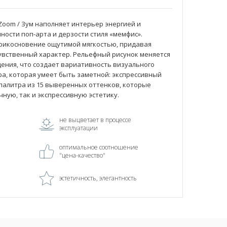
oom / Зум наполняет интерьер энергией и
ности поп-арта и дерзости стиля «мемфис».
прикосновение ощутимой мягкостью, придавая
увственный характер. Рельефный рисунок меняется
ения, что создает вариативность визуального
ра, которая умеет быть заметной: экспрессивный
 палитра из 15 выверенных оттенков, которые
ную, так и экспрессивную эстетику.
не выцветает в процессе
эксплуатации
оптимальное соотношение
"цена-качество"
эстетичность, элегантность