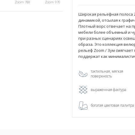
Zoom 788
Zoom 970
Широкая рельефная полоса Z
динамикой, отсылая к графич
Плотный ворс отвечает на 
мебели более объемный и ч
при разных сценариях освещ
образа. Это коллекция велю
рельеф Zoom / Зум смягчает
поддержат как минималистич
тактильная, мягкая
поверхность
выраженная фактура
богатая цветовая палитра