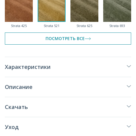
Strata 425
Strata 521
Strata 625
Strata 693
ПОСМОТРЕТЬ ВСЕ
Strata 789
Strata 900
Strata 910
Strata 966
Характеристики
Описание
Strata 999
Скачать
Уход