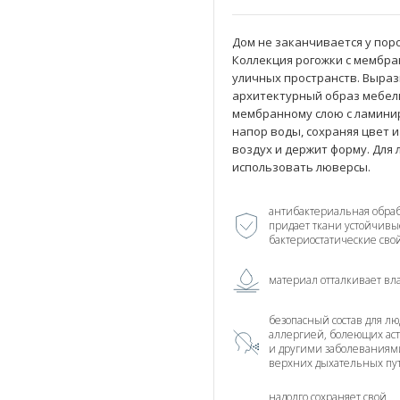
Дом не заканчивается у поро
Коллекция рогожки с мембра
уличных пространств. Выра
архитектурный образ мебел
мембранному слою с ламини
напор воды, сохраняя цвет и
воздух и держит форму. Для
использовать люверсы.
антибактериальная обраб
придает ткани устойчивы
бактериостатические сво
материал отталкивает вл
безопасный состав для лю
аллергией, болеющих ас
и другими заболеваниям
верхних дыхательных пу
надолго сохраняет свой