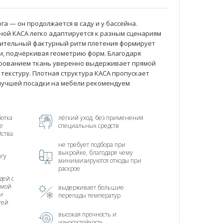
га — он продолжается в саду и у бассейна.
ной КАСА легко адаптируется к разным сценариям
зительный фактурный ритм плетения формирует
и, подчёркивая геометрию форм. Благодаря
рованием ткань уверенно выдерживает прямой
 текстуру. Плотная структура КАСА пропускает
 лучшей посадки на мебели рекомендуем
отка
лёгкий уход, без применения
е
специальных средств
йства
не требует подбора при
выкройке, благодаря чему
агу
минимизируются отходы при
раскрое
дей с
тмой
выдерживает большие
и
перепады температур
тей
высокая прочность и
износостойкость