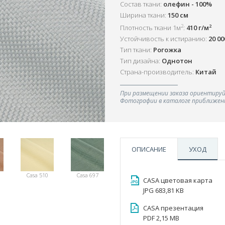
Состав ткани:
олефин - 100%
Ширина ткани:
150 см
2
2
Плотность ткани 1м
:
410 г/м
Устойчивость к истиранию:
20 0
Тип ткани:
Рогожка
Тип дизайна:
Однотон
Страна-производитель:
Китай
При размещении заказа ориентируй
Фотографии в каталоге приближенн
ОПИСАНИЕ
УХОД
Casa 510
Casa 697
CASA цветовая карта
JPG 683,81 KB
CASA презентация
PDF 2,15 MB