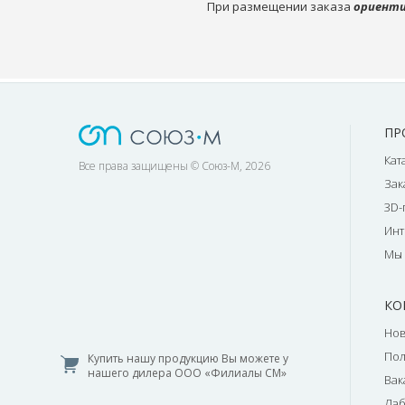
При размещении заказа
ориенти
ПР
Кат
Все права защищены © Союз-М, 2026
Зак
3D-
Инт
Мы 
КО
Нов
По
Купить нашу продукцию Вы можете у
нашего дилера ООО «Филиалы СМ»
Вак
Лаб