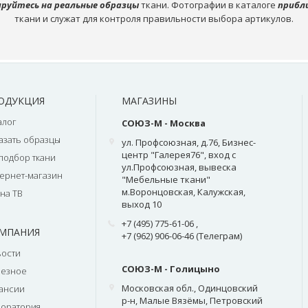
руйтесь на реальные образцы
ткани. Фотографии в каталоге
прибл
ткани и служат для контроля правильности выбора артикулов.
ОДУКЦИЯ
МАГАЗИНЫ
алог
СОЮЗ-М - Москва
азать образцы
ул. Профсоюзная, д.76, Бизнес-
центр "Галерея76", вход с
подбор ткани
ул.Профсоюзная, вывеска
ернет-магазин
"Мебельные ткани"
м.Воронцовская, Калужская,
на ТВ
выход 10
+7 (495) 775-61-06
,
МПАНИЯ
+7 (962) 906-06-46 (Телеграм)
ости
СОЮЗ-М - Голицыно
лезное
Московская обл., Одинцовский
ансии
р-н, Малые Вязёмы, Петровский
оратория